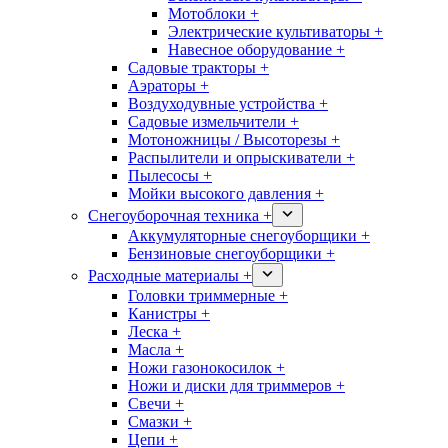
Мотоблоки +
Электрические культиваторы +
Навесное оборудование +
Садовые тракторы +
Аэраторы +
Воздуходувные устройства +
Садовые измельчители +
Мотоножницы / Высоторезы +
Распылители и опрыскиватели +
Пылесосы +
Мойки высокого давления +
Снегоуборочная техника +
Аккумуляторные снегоуборщики +
Бензиновые снегоуборщики +
Расходные материалы +
Головки триммерные +
Канистры +
Леска +
Масла +
Ножи газонокосилок +
Ножи и диски для триммеров +
Свечи +
Смазки +
Цепи +