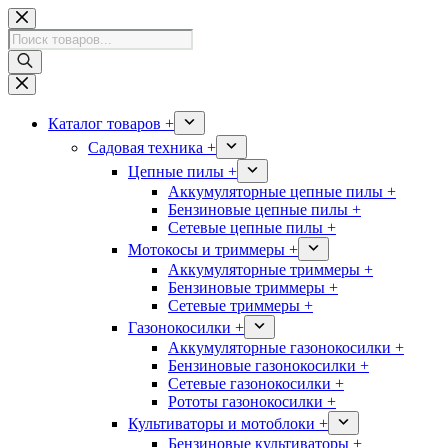
Перейти
к
Поиск
сути
товаров
Каталог товаров +
Садовая техника +
Цепные пилы +
Аккумуляторные цепные пилы +
Бензиновые цепные пилы +
Сетевые цепные пилы +
Мотокосы и триммеры +
Аккумуляторные триммеры +
Бензиновые триммеры +
Сетевые триммеры +
Газонокосилки +
Аккумуляторные газонокосилки +
Бензиновые газонокосилки +
Сетевые газонокосилки +
Рототы газонокосилки +
Культиваторы и мотоблоки +
Бензиновые культиваторы +