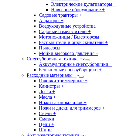
Электрические культиваторы +
Навесное оборудование +
Садовые тракторы +
Аэраторы +
Воздуходувные устройства +
Садовые измельчители +
Мотоножницы / Высоторезы +
Распылители и опрыскиватели +
Пылесосы +
Мойки высокого давления +
Снегоуборочная техника +
Аккумуляторные снегоуборщики +
Бензиновые снегоуборщики +
Расходные материалы +
Головки триммерные +
Канистры +
Леска +
Масла +
Ножи газонокосилок +
Ножи и диски для триммеров +
Свечи +
Смазки +
Цепи +
Шины +
Аккумуляторная техника +