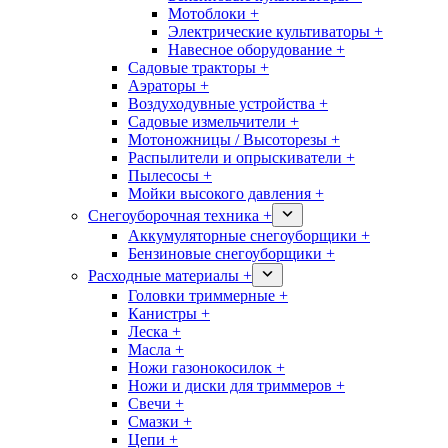
Мотоблоки +
Электрические культиваторы +
Навесное оборудование +
Садовые тракторы +
Аэраторы +
Воздуходувные устройства +
Садовые измельчители +
Мотоножницы / Высоторезы +
Распылители и опрыскиватели +
Пылесосы +
Мойки высокого давления +
Снегоуборочная техника +
Аккумуляторные снегоуборщики +
Бензиновые снегоуборщики +
Расходные материалы +
Головки триммерные +
Канистры +
Леска +
Масла +
Ножи газонокосилок +
Ножи и диски для триммеров +
Свечи +
Смазки +
Цепи +