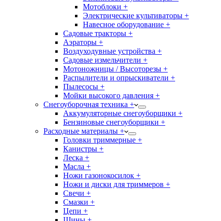
Мотоблоки +
Электрические культиваторы +
Навесное оборудование +
Садовые тракторы +
Аэраторы +
Воздуходувные устройства +
Садовые измельчители +
Мотоножницы / Высоторезы +
Распылители и опрыскиватели +
Пылесосы +
Мойки высокого давления +
Снегоуборочная техника +
Аккумуляторные снегоуборщики +
Бензиновые снегоуборщики +
Расходные материалы +
Головки триммерные +
Канистры +
Леска +
Масла +
Ножи газонокосилок +
Ножи и диски для триммеров +
Свечи +
Смазки +
Цепи +
Шины +