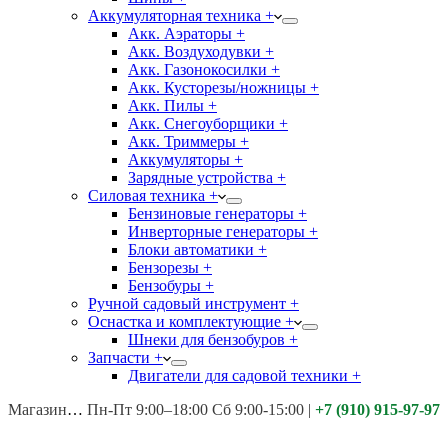
Аккумуляторная техника +
Акк. Аэраторы +
Акк. Воздуходувки +
Акк. Газонокосилки +
Акк. Кусторезы/ножницы +
Акк. Пилы +
Акк. Снегоуборщики +
Акк. Триммеры +
Аккумуляторы +
Зарядные устройства +
Силовая техника +
Бензиновые генераторы +
Инверторные генераторы +
Блоки автоматики +
Бензорезы +
Бензобуры +
Ручной садовый инструмент +
Оснастка и комплектующие +
Шнеки для бензобуров +
Запчасти +
Двигатели для садовой техники +
Магазины:
Калуга ул. Московская д.113
Пн-Пт 9:00–18:00 Сб 9:00-15:00
|
+7 (910) 915-97-97