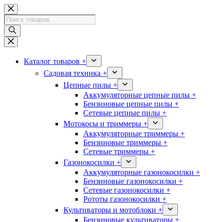
Перейти
к
Поиск
сути
товаров
Каталог товаров +
Садовая техника +
Цепные пилы +
Аккумуляторные цепные пилы +
Бензиновые цепные пилы +
Сетевые цепные пилы +
Мотокосы и триммеры +
Аккумуляторные триммеры +
Бензиновые триммеры +
Сетевые триммеры +
Газонокосилки +
Аккумуляторные газонокосилки +
Бензиновые газонокосилки +
Сетевые газонокосилки +
Рототы газонокосилки +
Культиваторы и мотоблоки +
Бензиновые культиваторы +