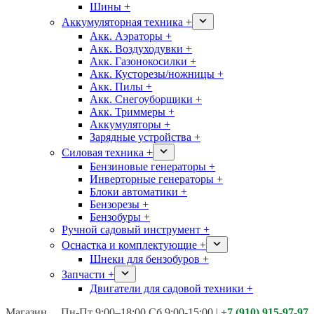
Шины +
Аккумуляторная техника +
Акк. Аэраторы +
Акк. Воздуходувки +
Акк. Газонокосилки +
Акк. Кусторезы/ножницы +
Акк. Пилы +
Акк. Снегоуборщики +
Акк. Триммеры +
Аккумуляторы +
Зарядные устройства +
Силовая техника +
Бензиновые генераторы +
Инверторные генераторы +
Блоки автоматики +
Бензорезы +
Бензобуры +
Ручной садовый инструмент +
Оснастка и комплектующие +
Шнеки для бензобуров +
Запчасти +
Двигатели для садовой техники +
Магазины:
Калуга ул. Московская д.113
Пн-Пт 9:00–18:00 Сб 9:00-15:00
|
+7 (910) 915-97-97