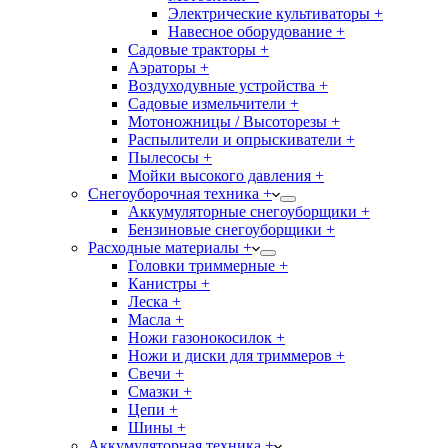
Электрические культиваторы +
Навесное оборудование +
Садовые тракторы +
Аэраторы +
Воздуходувные устройства +
Садовые измельчители +
Мотоножницы / Высоторезы +
Распылители и опрыскиватели +
Пылесосы +
Мойки высокого давления +
Снегоуборочная техника +
Аккумуляторные снегоуборщики +
Бензиновые снегоуборщики +
Расходные материалы +
Головки триммерные +
Канистры +
Леска +
Масла +
Ножи газонокосилок +
Ножи и диски для триммеров +
Свечи +
Смазки +
Цепи +
Шины +
Аккумуляторная техника +