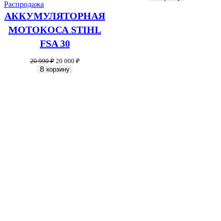
Продаваемый
Распродажа
товар
АККУМУЛЯТОРНАЯ
МОТОКОСА STIHL
FSA 30
Первоначальная
Текущая
20 990
₽
20 000
₽
цена
цена:
В корзину
составляла
20
20
000 ₽.
990 ₽.