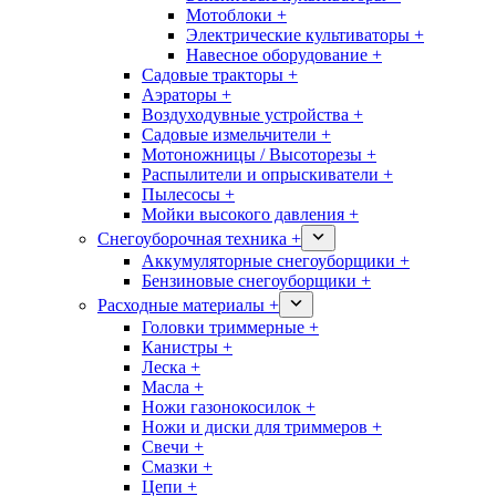
Мотоблоки +
Электрические культиваторы +
Навесное оборудование +
Садовые тракторы +
Аэраторы +
Воздуходувные устройства +
Садовые измельчители +
Мотоножницы / Высоторезы +
Распылители и опрыскиватели +
Пылесосы +
Мойки высокого давления +
Снегоуборочная техника +
Аккумуляторные снегоуборщики +
Бензиновые снегоуборщики +
Расходные материалы +
Головки триммерные +
Канистры +
Леска +
Масла +
Ножи газонокосилок +
Ножи и диски для триммеров +
Свечи +
Смазки +
Цепи +