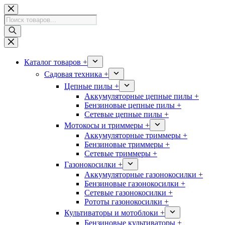
Перейти
к
Поиск
сути
товаров
Каталог товаров +
Садовая техника +
Цепные пилы +
Аккумуляторные цепные пилы +
Бензиновые цепные пилы +
Сетевые цепные пилы +
Мотокосы и триммеры +
Аккумуляторные триммеры +
Бензиновые триммеры +
Сетевые триммеры +
Газонокосилки +
Аккумуляторные газонокосилки +
Бензиновые газонокосилки +
Сетевые газонокосилки +
Рототы газонокосилки +
Культиваторы и мотоблоки +
Бензиновые культиваторы +