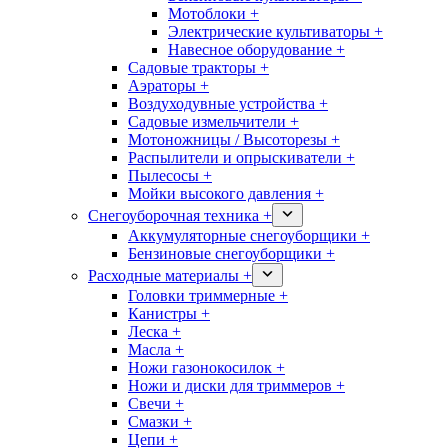
Мотоблоки +
Электрические культиваторы +
Навесное оборудование +
Садовые тракторы +
Аэраторы +
Воздуходувные устройства +
Садовые измельчители +
Мотоножницы / Высоторезы +
Распылители и опрыскиватели +
Пылесосы +
Мойки высокого давления +
Снегоуборочная техника +
Аккумуляторные снегоуборщики +
Бензиновые снегоуборщики +
Расходные материалы +
Головки триммерные +
Канистры +
Леска +
Масла +
Ножи газонокосилок +
Ножи и диски для триммеров +
Свечи +
Смазки +
Цепи +