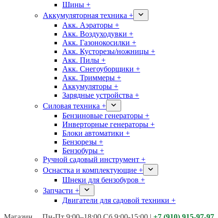
Шины +
Аккумуляторная техника +
Акк. Аэраторы +
Акк. Воздуходувки +
Акк. Газонокосилки +
Акк. Кусторезы/ножницы +
Акк. Пилы +
Акк. Снегоуборщики +
Акк. Триммеры +
Аккумуляторы +
Зарядные устройства +
Силовая техника +
Бензиновые генераторы +
Инверторные генераторы +
Блоки автоматики +
Бензорезы +
Бензобуры +
Ручной садовый инструмент +
Оснастка и комплектующие +
Шнеки для бензобуров +
Запчасти +
Двигатели для садовой техники +
Магазины:
Калуга ул. Московская д.113
Пн-Пт 9:00–18:00 Сб 9:00-15:00
|
+7 (910) 915-97-97