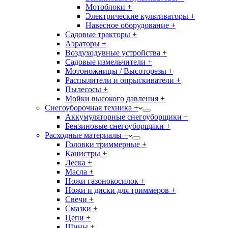
Мотоблоки +
Электрические культиваторы +
Навесное оборудование +
Садовые тракторы +
Аэраторы +
Воздуходувные устройства +
Садовые измельчители +
Мотоножницы / Высоторезы +
Распылители и опрыскиватели +
Пылесосы +
Мойки высокого давления +
Снегоуборочная техника +
Аккумуляторные снегоуборщики +
Бензиновые снегоуборщики +
Расходные материалы +
Головки триммерные +
Канистры +
Леска +
Масла +
Ножи газонокосилок +
Ножи и диски для триммеров +
Свечи +
Смазки +
Цепи +
Шины +