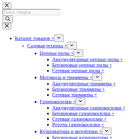
Перейти
к
Поиск
сути
товаров
Каталог товаров +
Садовая техника +
Цепные пилы +
Аккумуляторные цепные пилы +
Бензиновые цепные пилы +
Сетевые цепные пилы +
Мотокосы и триммеры +
Аккумуляторные триммеры +
Бензиновые триммеры +
Сетевые триммеры +
Газонокосилки +
Аккумуляторные газонокосилки +
Бензиновые газонокосилки +
Сетевые газонокосилки +
Рототы газонокосилки +
Культиваторы и мотоблоки +
Бензиновые культиваторы +