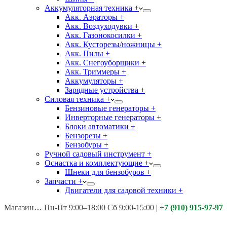
Аккумуляторная техника +
Акк. Аэраторы +
Акк. Воздуходувки +
Акк. Газонокосилки +
Акк. Кусторезы/ножницы +
Акк. Пилы +
Акк. Снегоуборщики +
Акк. Триммеры +
Аккумуляторы +
Зарядные устройства +
Силовая техника +
Бензиновые генераторы +
Инверторные генераторы +
Блоки автоматики +
Бензорезы +
Бензобуры +
Ручной садовый инструмент +
Оснастка и комплектующие +
Шнеки для бензобуров +
Запчасти +
Двигатели для садовой техники +
Магазины:
Калуга ул. Московская д.113
Пн-Пт 9:00–18:00 Сб 9:00-15:00
|
+7 (910) 915-97-97