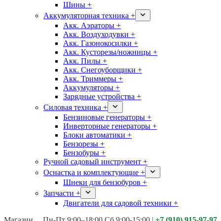
Шины +
Аккумуляторная техника +
Акк. Аэраторы +
Акк. Воздуходувки +
Акк. Газонокосилки +
Акк. Кусторезы/ножницы +
Акк. Пилы +
Акк. Снегоуборщики +
Акк. Триммеры +
Аккумуляторы +
Зарядные устройства +
Силовая техника +
Бензиновые генераторы +
Инверторные генераторы +
Блоки автоматики +
Бензорезы +
Бензобуры +
Ручной садовый инструмент +
Оснастка и комплектующие +
Шнеки для бензобуров +
Запчасти +
Двигатели для садовой техники +
Магазины:
Калуга ул. Московская д.113
Пн-Пт 9:00–18:00 Сб 9:00-15:00
|
+7 (910) 915-97-97