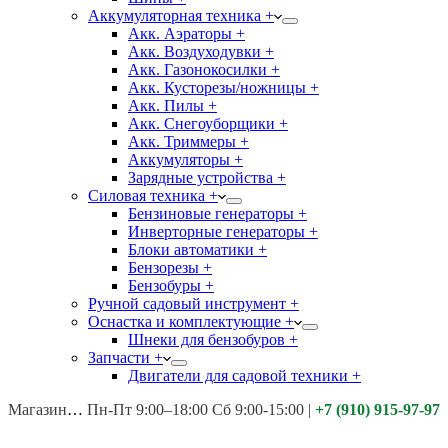
Аккумуляторная техника +
Акк. Аэраторы +
Акк. Воздуходувки +
Акк. Газонокосилки +
Акк. Кусторезы/ножницы +
Акк. Пилы +
Акк. Снегоуборщики +
Акк. Триммеры +
Аккумуляторы +
Зарядные устройства +
Силовая техника +
Бензиновые генераторы +
Инверторные генераторы +
Блоки автоматики +
Бензорезы +
Бензобуры +
Ручной садовый инструмент +
Оснастка и комплектующие +
Шнеки для бензобуров +
Запчасти +
Двигатели для садовой техники +
Магазины:
Калуга ул. Московская д.113
Пн-Пт 9:00–18:00 Сб 9:00-15:00
|
+7 (910) 915-97-97