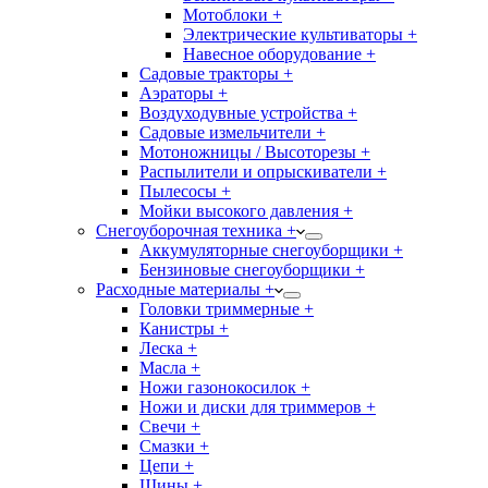
Мотоблоки +
Электрические культиваторы +
Навесное оборудование +
Садовые тракторы +
Аэраторы +
Воздуходувные устройства +
Садовые измельчители +
Мотоножницы / Высоторезы +
Распылители и опрыскиватели +
Пылесосы +
Мойки высокого давления +
Снегоуборочная техника +
Аккумуляторные снегоуборщики +
Бензиновые снегоуборщики +
Расходные материалы +
Головки триммерные +
Канистры +
Леска +
Масла +
Ножи газонокосилок +
Ножи и диски для триммеров +
Свечи +
Смазки +
Цепи +
Шины +