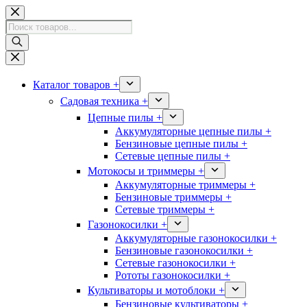
Перейти
к
Поиск
сути
товаров
Каталог товаров +
Садовая техника +
Цепные пилы +
Аккумуляторные цепные пилы +
Бензиновые цепные пилы +
Сетевые цепные пилы +
Мотокосы и триммеры +
Аккумуляторные триммеры +
Бензиновые триммеры +
Сетевые триммеры +
Газонокосилки +
Аккумуляторные газонокосилки +
Бензиновые газонокосилки +
Сетевые газонокосилки +
Рототы газонокосилки +
Культиваторы и мотоблоки +
Бензиновые культиваторы +