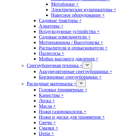
Мотоблоки +
Электрические культиваторы +
Навесное оборудование +
Садовые тракторы +
Аэраторы +
Воздуходувные устройства +
Садовые измельчители +
Мотоножницы / Высоторезы +
Распылители и опрыскиватели +
Пылесосы +
Мойки высокого давления +
Снегоуборочная техника +
Аккумуляторные снегоуборщики +
Бензиновые снегоуборщики +
Расходные материалы +
Головки триммерные +
Канистры +
Леска +
Масла +
Ножи газонокосилок +
Ножи и диски для триммеров +
Свечи +
Смазки +
Цепи +