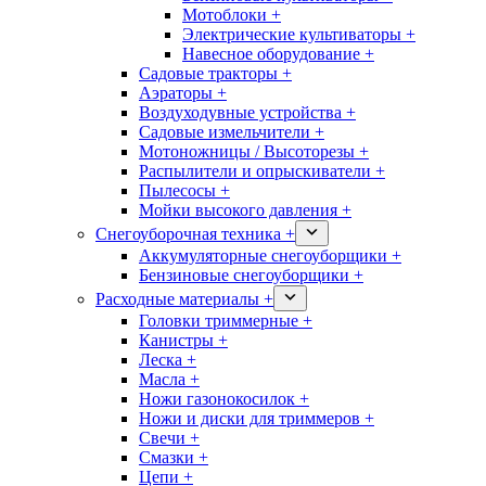
Мотоблоки +
Электрические культиваторы +
Навесное оборудование +
Садовые тракторы +
Аэраторы +
Воздуходувные устройства +
Садовые измельчители +
Мотоножницы / Высоторезы +
Распылители и опрыскиватели +
Пылесосы +
Мойки высокого давления +
Снегоуборочная техника +
Аккумуляторные снегоуборщики +
Бензиновые снегоуборщики +
Расходные материалы +
Головки триммерные +
Канистры +
Леска +
Масла +
Ножи газонокосилок +
Ножи и диски для триммеров +
Свечи +
Смазки +
Цепи +