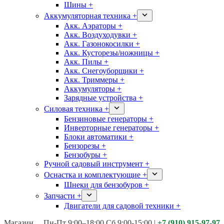
Шины +
Аккумуляторная техника +
Акк. Аэраторы +
Акк. Воздуходувки +
Акк. Газонокосилки +
Акк. Кусторезы/ножницы +
Акк. Пилы +
Акк. Снегоуборщики +
Акк. Триммеры +
Аккумуляторы +
Зарядные устройства +
Силовая техника +
Бензиновые генераторы +
Инверторные генераторы +
Блоки автоматики +
Бензорезы +
Бензобуры +
Ручной садовый инструмент +
Оснастка и комплектующие +
Шнеки для бензобуров +
Запчасти +
Двигатели для садовой техники +
Магазины:
Калуга ул. Московская д.113
Пн-Пт 9:00–18:00 Сб 9:00-15:00
|
+7 (910) 915-97-97