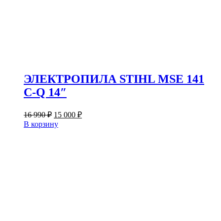
ЭЛЕКТРОПИЛА STIHL MSE 141
C-Q 14″
Первоначальная
Текущая
16 990
₽
15 000
₽
цена
цена:
В корзину
составляла
15
16
000 ₽.
990 ₽.