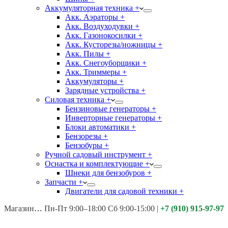
Аккумуляторная техника +
Акк. Аэраторы +
Акк. Воздуходувки +
Акк. Газонокосилки +
Акк. Кусторезы/ножницы +
Акк. Пилы +
Акк. Снегоуборщики +
Акк. Триммеры +
Аккумуляторы +
Зарядные устройства +
Силовая техника +
Бензиновые генераторы +
Инверторные генераторы +
Блоки автоматики +
Бензорезы +
Бензобуры +
Ручной садовый инструмент +
Оснастка и комплектующие +
Шнеки для бензобуров +
Запчасти +
Двигатели для садовой техники +
Магазины:
Калуга ул. Московская д.113
Пн-Пт 9:00–18:00 Сб 9:00-15:00
|
+7 (910) 915-97-97