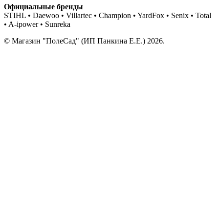
Официальные бренды
STIHL • Daewoo • Villartec • Champion • YardFox • Senix • Total
• A-ipower • Sunreka
© Магазин "ПолеСад" (ИП Панкина Е.Е.) 2026.