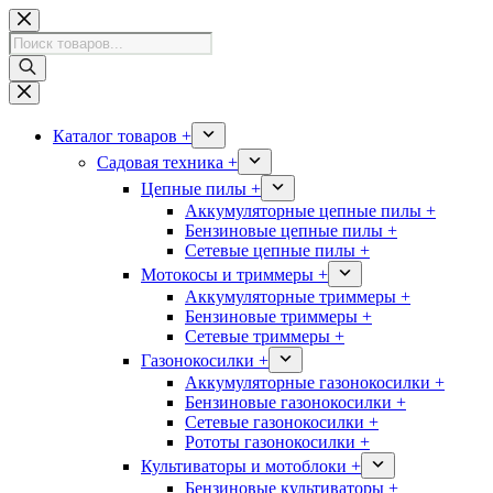
Перейти
к
Поиск
сути
товаров
Каталог товаров +
Садовая техника +
Цепные пилы +
Аккумуляторные цепные пилы +
Бензиновые цепные пилы +
Сетевые цепные пилы +
Мотокосы и триммеры +
Аккумуляторные триммеры +
Бензиновые триммеры +
Сетевые триммеры +
Газонокосилки +
Аккумуляторные газонокосилки +
Бензиновые газонокосилки +
Сетевые газонокосилки +
Рототы газонокосилки +
Культиваторы и мотоблоки +
Бензиновые культиваторы +