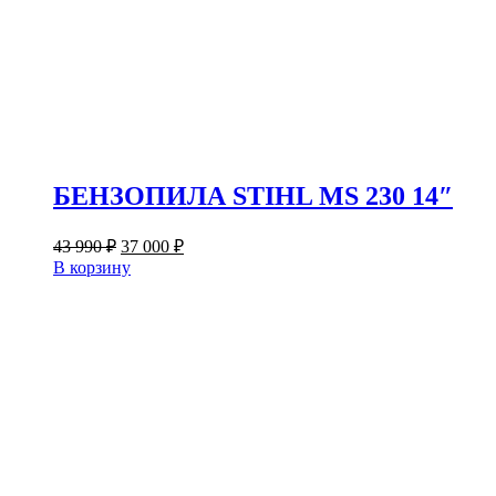
БЕНЗОПИЛА STIHL MS 230 14″
Первоначальная
Текущая
43 990
₽
37 000
₽
цена
цена:
В корзину
составляла
37
43
000 ₽.
990 ₽.