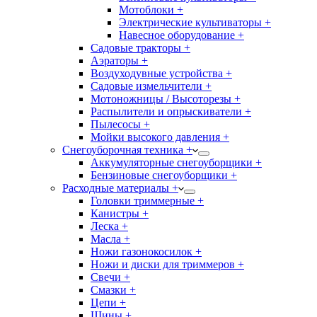
Мотоблоки +
Электрические культиваторы +
Навесное оборудование +
Садовые тракторы +
Аэраторы +
Воздуходувные устройства +
Садовые измельчители +
Мотоножницы / Высоторезы +
Распылители и опрыскиватели +
Пылесосы +
Мойки высокого давления +
Снегоуборочная техника +
Аккумуляторные снегоуборщики +
Бензиновые снегоуборщики +
Расходные материалы +
Головки триммерные +
Канистры +
Леска +
Масла +
Ножи газонокосилок +
Ножи и диски для триммеров +
Свечи +
Смазки +
Цепи +
Шины +