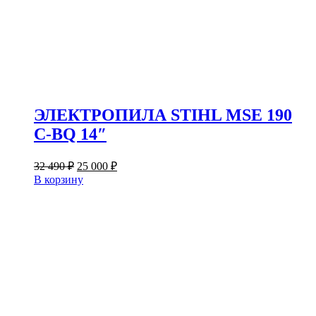
ЭЛЕКТРОПИЛА STIHL MSE 190
C-BQ 14″
Первоначальная
Текущая
32 490
₽
25 000
₽
цена
цена:
В корзину
составляла
25
32
000 ₽.
490 ₽.