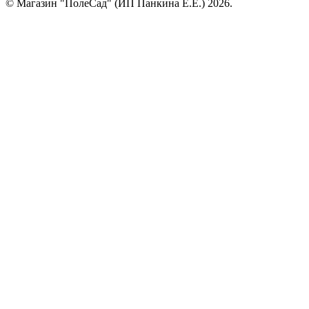
© Магазин "ПолеСад" (ИП Панкина Е.Е.) 2026.