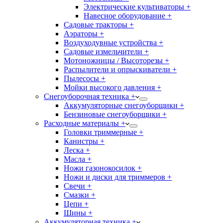
Электрические культиваторы +
Навесное оборудование +
Садовые тракторы +
Аэраторы +
Воздуходувные устройства +
Садовые измельчители +
Мотоножницы / Высоторезы +
Распылители и опрыскиватели +
Пылесосы +
Мойки высокого давления +
Снегоуборочная техника +
Аккумуляторные снегоуборщики +
Бензиновые снегоуборщики +
Расходные материалы +
Головки триммерные +
Канистры +
Леска +
Масла +
Ножи газонокосилок +
Ножи и диски для триммеров +
Свечи +
Смазки +
Цепи +
Шины +
Аккумуляторная техника +