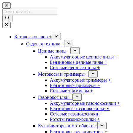
Перейти
к
Поиск
сути
товаров
Каталог товаров +
Садовая техника +
Цепные пилы +
Аккумуляторные цепные пилы +
Бензиновые цепные пилы +
Сетевые цепные пилы +
Мотокосы и триммеры +
Аккумуляторные триммеры +
Бензиновые триммеры +
Сетевые триммеры +
Газонокосилки +
Аккумуляторные газонокосилки +
Бензиновые газонокосилки +
Сетевые газонокосилки +
Рототы газонокосилки +
Культиваторы и мотоблоки +
Бензиновые культиваторы +