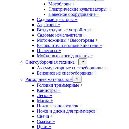
Мотоблоки +
Электрические культиваторы +
Навесное оборудование +
Садовые тракторы +
Аэраторы +
Воздуходувные устройства +
Садовые измельчители +
Мотоножницы / Высоторезы +
Распылители и опрыскиватели +
Пылесосы +
Мойки высокого давления +
Снегоуборочная техника +
Аккумуляторные снегоуборщики +
Бензиновые снегоуборщики +
Расходные материалы +
Головки триммерные +
Канистры +
Леска +
Масла +
Ножи газонокосилок +
Ножи и диски для триммеров +
Свечи +
Смазки +
Цепи +