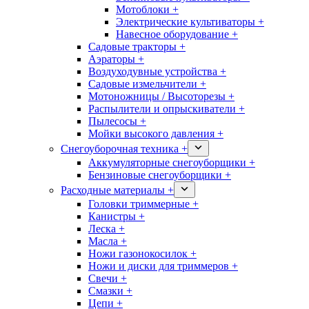
Мотоблоки +
Электрические культиваторы +
Навесное оборудование +
Садовые тракторы +
Аэраторы +
Воздуходувные устройства +
Садовые измельчители +
Мотоножницы / Высоторезы +
Распылители и опрыскиватели +
Пылесосы +
Мойки высокого давления +
Снегоуборочная техника +
Аккумуляторные снегоуборщики +
Бензиновые снегоуборщики +
Расходные материалы +
Головки триммерные +
Канистры +
Леска +
Масла +
Ножи газонокосилок +
Ножи и диски для триммеров +
Свечи +
Смазки +
Цепи +