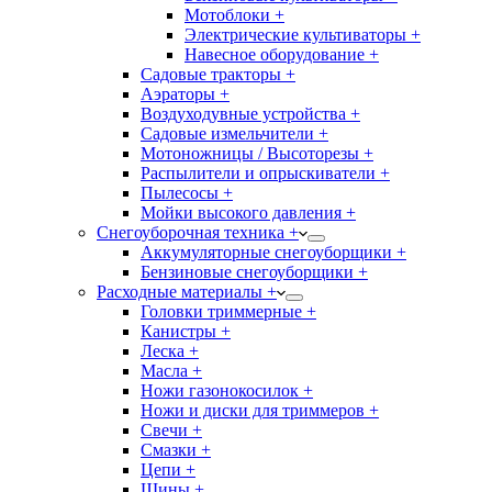
Мотоблоки +
Электрические культиваторы +
Навесное оборудование +
Садовые тракторы +
Аэраторы +
Воздуходувные устройства +
Садовые измельчители +
Мотоножницы / Высоторезы +
Распылители и опрыскиватели +
Пылесосы +
Мойки высокого давления +
Снегоуборочная техника +
Аккумуляторные снегоуборщики +
Бензиновые снегоуборщики +
Расходные материалы +
Головки триммерные +
Канистры +
Леска +
Масла +
Ножи газонокосилок +
Ножи и диски для триммеров +
Свечи +
Смазки +
Цепи +
Шины +