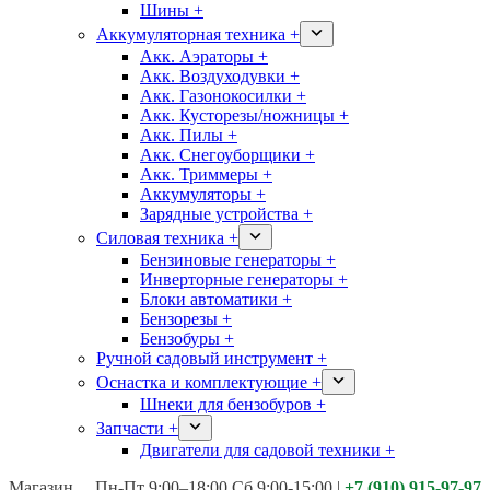
Шины +
Аккумуляторная техника +
Акк. Аэраторы +
Акк. Воздуходувки +
Акк. Газонокосилки +
Акк. Кусторезы/ножницы +
Акк. Пилы +
Акк. Снегоуборщики +
Акк. Триммеры +
Аккумуляторы +
Зарядные устройства +
Силовая техника +
Бензиновые генераторы +
Инверторные генераторы +
Блоки автоматики +
Бензорезы +
Бензобуры +
Ручной садовый инструмент +
Оснастка и комплектующие +
Шнеки для бензобуров +
Запчасти +
Двигатели для садовой техники +
Магазины:
Калуга ул. Московская д.113
Пн-Пт 9:00–18:00 Сб 9:00-15:00
|
+7 (910) 915-97-97