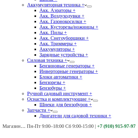
Аккумуляторная техника +
Акк. Аэраторы +
Акк. Воздуходувки +
Акк. Газонокосилки +
Акк. Кусторезы/ножницы +
Акк. Пилы +
Акк. Снегоуборщики +
Акк. Триммеры +
Аккумуляторы +
Зарядные устройства +
Силовая техника +
Бензиновые генераторы +
Инверторные генераторы +
Блоки автоматики +
Бензорезы +
Бензобуры +
Ручной садовый инструмент +
Оснастка и комплектующие +
Шнеки для бензобуров +
Запчасти +
Двигатели для садовой техники +
Магазины:
Калуга ул. Московская д.113
Пн-Пт 9:00–18:00 Сб 9:00-15:00
|
+7 (910) 915-97-97