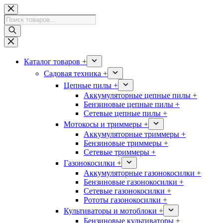
Перейти
к
Поиск
сути
товаров
Каталог товаров +
Садовая техника +
Цепные пилы +
Аккумуляторные цепные пилы +
Бензиновые цепные пилы +
Сетевые цепные пилы +
Мотокосы и триммеры +
Аккумуляторные триммеры +
Бензиновые триммеры +
Сетевые триммеры +
Газонокосилки +
Аккумуляторные газонокосилки +
Бензиновые газонокосилки +
Сетевые газонокосилки +
Рототы газонокосилки +
Культиваторы и мотоблоки +
Бензиновые культиваторы +