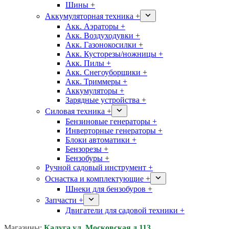
Шины +
Аккумуляторная техника +
Акк. Аэраторы +
Акк. Воздуходувки +
Акк. Газонокосилки +
Акк. Кусторезы/ножницы +
Акк. Пилы +
Акк. Снегоуборщики +
Акк. Триммеры +
Аккумуляторы +
Зарядные устройства +
Силовая техника +
Бензиновые генераторы +
Инверторные генераторы +
Блоки автоматики +
Бензорезы +
Бензобуры +
Ручной садовый инструмент +
Оснастка и комплектующие +
Шнеки для бензобуров +
Запчасти +
Двигатели для садовой техники +
Магазины:
Калуга ул. Московская д.113