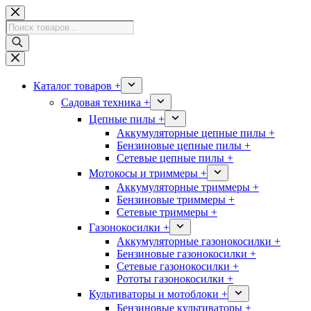
Перейти
к
Поиск
сути
товаров
Каталог товаров +
Садовая техника +
Цепные пилы +
Аккумуляторные цепные пилы +
Бензиновые цепные пилы +
Сетевые цепные пилы +
Мотокосы и триммеры +
Аккумуляторные триммеры +
Бензиновые триммеры +
Сетевые триммеры +
Газонокосилки +
Аккумуляторные газонокосилки +
Бензиновые газонокосилки +
Сетевые газонокосилки +
Рототы газонокосилки +
Культиваторы и мотоблоки +
Бензиновые культиваторы +