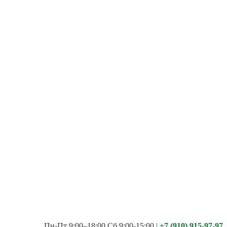
Пн-Пт 9:00–18:00 Сб 9:00-15:00
|
+7 (910) 915-97-97