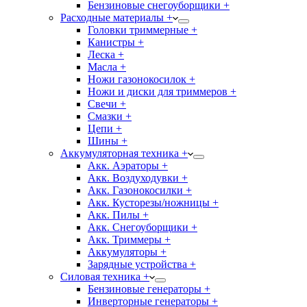
Бензиновые снегоуборщики +
Расходные материалы +
Головки триммерные +
Канистры +
Леска +
Масла +
Ножи газонокосилок +
Ножи и диски для триммеров +
Свечи +
Смазки +
Цепи +
Шины +
Аккумуляторная техника +
Акк. Аэраторы +
Акк. Воздуходувки +
Акк. Газонокосилки +
Акк. Кусторезы/ножницы +
Акк. Пилы +
Акк. Снегоуборщики +
Акк. Триммеры +
Аккумуляторы +
Зарядные устройства +
Силовая техника +
Бензиновые генераторы +
Инверторные генераторы +