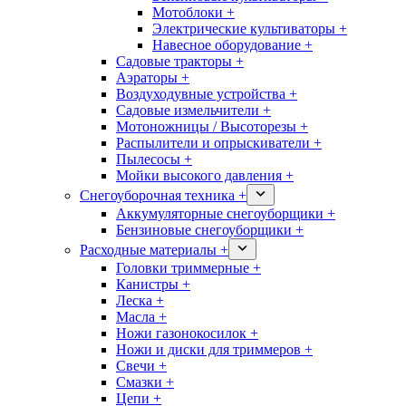
Мотоблоки +
Электрические культиваторы +
Навесное оборудование +
Садовые тракторы +
Аэраторы +
Воздуходувные устройства +
Садовые измельчители +
Мотоножницы / Высоторезы +
Распылители и опрыскиватели +
Пылесосы +
Мойки высокого давления +
Снегоуборочная техника +
Аккумуляторные снегоуборщики +
Бензиновые снегоуборщики +
Расходные материалы +
Головки триммерные +
Канистры +
Леска +
Масла +
Ножи газонокосилок +
Ножи и диски для триммеров +
Свечи +
Смазки +
Цепи +