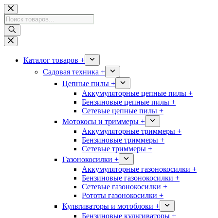
Перейти
к
Поиск
сути
товаров
Каталог товаров +
Садовая техника +
Цепные пилы +
Аккумуляторные цепные пилы +
Бензиновые цепные пилы +
Сетевые цепные пилы +
Мотокосы и триммеры +
Аккумуляторные триммеры +
Бензиновые триммеры +
Сетевые триммеры +
Газонокосилки +
Аккумуляторные газонокосилки +
Бензиновые газонокосилки +
Сетевые газонокосилки +
Рототы газонокосилки +
Культиваторы и мотоблоки +
Бензиновые культиваторы +