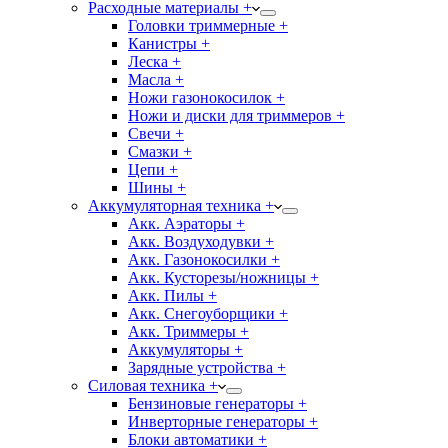
Расходные материалы +
Головки триммерные +
Канистры +
Леска +
Масла +
Ножи газонокосилок +
Ножи и диски для триммеров +
Свечи +
Смазки +
Цепи +
Шины +
Аккумуляторная техника +
Акк. Аэраторы +
Акк. Воздуходувки +
Акк. Газонокосилки +
Акк. Кусторезы/ножницы +
Акк. Пилы +
Акк. Снегоуборщики +
Акк. Триммеры +
Аккумуляторы +
Зарядные устройства +
Силовая техника +
Бензиновые генераторы +
Инверторные генераторы +
Блоки автоматики +