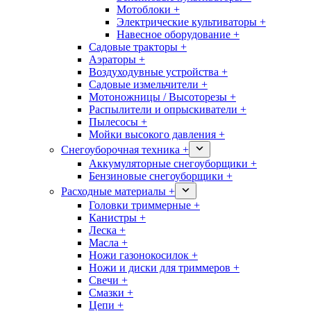
Мотоблоки +
Электрические культиваторы +
Навесное оборудование +
Садовые тракторы +
Аэраторы +
Воздуходувные устройства +
Садовые измельчители +
Мотоножницы / Высоторезы +
Распылители и опрыскиватели +
Пылесосы +
Мойки высокого давления +
Снегоуборочная техника +
Аккумуляторные снегоуборщики +
Бензиновые снегоуборщики +
Расходные материалы +
Головки триммерные +
Канистры +
Леска +
Масла +
Ножи газонокосилок +
Ножи и диски для триммеров +
Свечи +
Смазки +
Цепи +