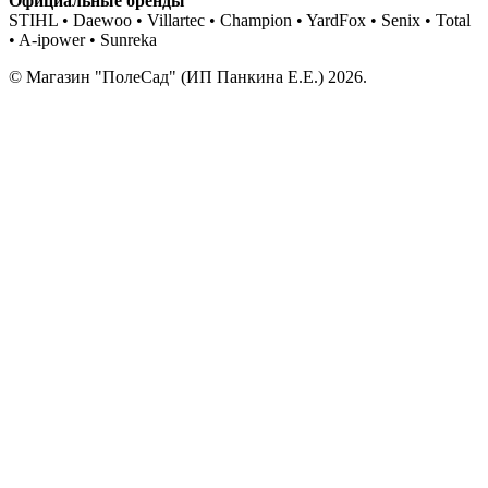
Официальные бренды
STIHL • Daewoo • Villartec • Champion • YardFox • Senix • Total
• A-ipower • Sunreka
© Магазин "ПолеСад" (ИП Панкина Е.Е.) 2026.