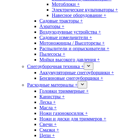
Мотоблоки +
Электрические культиваторы +
Навесное оборудование +
Садовые тракторы +
Аэраторы +
Воздуходувные устройства +
Садовые измельчители +
Мотоножницы / Высоторезы +
Распылители и опрыскиватели +
Пылесосы +
Мойки высокого давления +
Снегоуборочная техника +
Аккумуляторные снегоуборщики +
Бензиновые снегоуборщики +
Расходные материалы +
Головки триммерные +
Канистры +
Леска +
Масла +
Ножи газонокосилок +
Ножи и диски для триммеров +
Свечи +
Смазки +
Цепи +