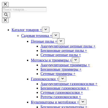
Перейти
к
Поиск
сути
товаров
Каталог товаров +
Садовая техника +
Цепные пилы +
Аккумуляторные цепные пилы +
Бензиновые цепные пилы +
Сетевые цепные пилы +
Мотокосы и триммеры +
Аккумуляторные триммеры +
Бензиновые триммеры +
Сетевые триммеры +
Газонокосилки +
Аккумуляторные газонокосилки +
Бензиновые газонокосилки +
Сетевые газонокосилки +
Рототы газонокосилки +
Культиваторы и мотоблоки +
Бензиновые культиваторы +