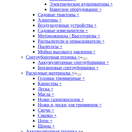
Электрические культиваторы +
Навесное оборудование +
Садовые тракторы +
Аэраторы +
Воздуходувные устройства +
Садовые измельчители +
Мотоножницы / Высоторезы +
Распылители и опрыскиватели +
Пылесосы +
Мойки высокого давления +
Снегоуборочная техника +
Аккумуляторные снегоуборщики +
Бензиновые снегоуборщики +
Расходные материалы +
Головки триммерные +
Канистры +
Леска +
Масла +
Ножи газонокосилок +
Ножи и диски для триммеров +
Свечи +
Смазки +
Цепи +
Шины +
Аккумуляторная техника +