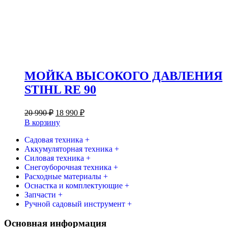
МОЙКА ВЫСОКОГО ДАВЛЕНИЯ
STIHL RE 90
Первоначальная
Текущая
20 990
₽
18 990
₽
цена
цена:
В корзину
составляла
18
20
Садовая техника +
990 ₽.
Аккумуляторная техника +
990 ₽.
Силовая техника +
Снегоуборочная техника +
Расходные материалы +
Оснастка и комплектующие +
Запчасти +
Ручной садовый инструмент +
Основная информация