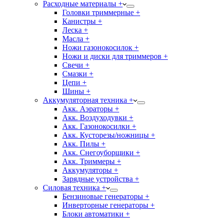
Расходные материалы +
Головки триммерные +
Канистры +
Леска +
Масла +
Ножи газонокосилок +
Ножи и диски для триммеров +
Свечи +
Смазки +
Цепи +
Шины +
Аккумуляторная техника +
Акк. Аэраторы +
Акк. Воздуходувки +
Акк. Газонокосилки +
Акк. Кусторезы/ножницы +
Акк. Пилы +
Акк. Снегоуборщики +
Акк. Триммеры +
Аккумуляторы +
Зарядные устройства +
Силовая техника +
Бензиновые генераторы +
Инверторные генераторы +
Блоки автоматики +