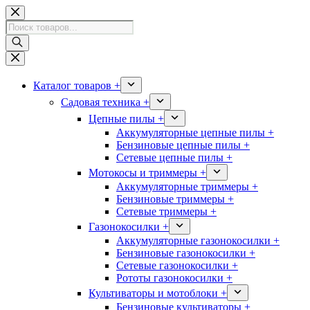
Перейти
к
Поиск
сути
товаров
Каталог товаров +
Садовая техника +
Цепные пилы +
Аккумуляторные цепные пилы +
Бензиновые цепные пилы +
Сетевые цепные пилы +
Мотокосы и триммеры +
Аккумуляторные триммеры +
Бензиновые триммеры +
Сетевые триммеры +
Газонокосилки +
Аккумуляторные газонокосилки +
Бензиновые газонокосилки +
Сетевые газонокосилки +
Рототы газонокосилки +
Культиваторы и мотоблоки +
Бензиновые культиваторы +