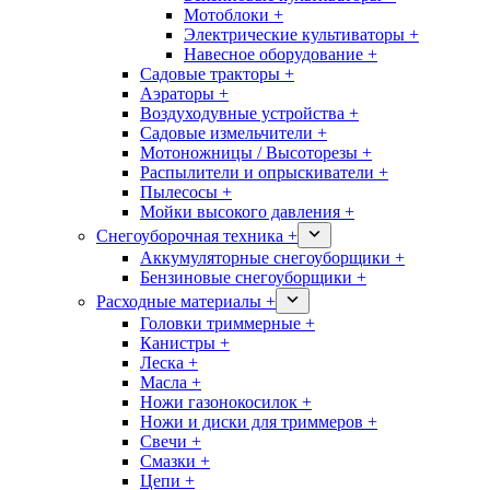
Мотоблоки +
Электрические культиваторы +
Навесное оборудование +
Садовые тракторы +
Аэраторы +
Воздуходувные устройства +
Садовые измельчители +
Мотоножницы / Высоторезы +
Распылители и опрыскиватели +
Пылесосы +
Мойки высокого давления +
Снегоуборочная техника +
Аккумуляторные снегоуборщики +
Бензиновые снегоуборщики +
Расходные материалы +
Головки триммерные +
Канистры +
Леска +
Масла +
Ножи газонокосилок +
Ножи и диски для триммеров +
Свечи +
Смазки +
Цепи +