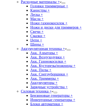
Расходные материалы +
Головки триммерные +
Канистры +
Леска +
Масла +
Ножи газонокосилок +
Ножи и диски для триммеров +
Свечи +
Смазки +
Цепи +
Шины +
Аккумуляторная техника +
Акк. Аэраторы +
Акк. Воздуходувки +
Акк. Газонокосилки +
Акк. Кусторезы/ножницы +
Акк. Пилы +
Акк. Снегоуборщики +
Акк. Триммеры +
Аккумуляторы +
Зарядные устройства +
Силовая техника +
Бензиновые генераторы +
Инверторные генераторы +
Блоки автоматики +