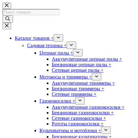
Перейти
к
Поиск
сути
товаров
Каталог товаров +
Садовая техника +
Цепные пилы +
Аккумуляторные цепные пилы +
Бензиновые цепные пилы +
Сетевые цепные пилы +
Мотокосы и триммеры +
Аккумуляторные триммеры +
Бензиновые триммеры +
Сетевые триммеры +
Газонокосилки +
Аккумуляторные газонокосилки +
Бензиновые газонокосилки +
Сетевые газонокосилки +
Рототы газонокосилки +
Культиваторы и мотоблоки +
Бензиновые культиваторы +