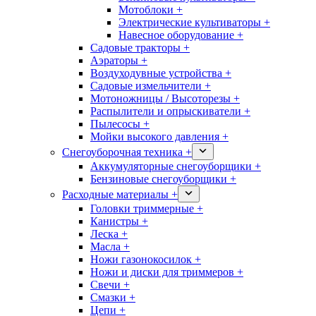
Мотоблоки +
Электрические культиваторы +
Навесное оборудование +
Садовые тракторы +
Аэраторы +
Воздуходувные устройства +
Садовые измельчители +
Мотоножницы / Высоторезы +
Распылители и опрыскиватели +
Пылесосы +
Мойки высокого давления +
Снегоуборочная техника +
Аккумуляторные снегоуборщики +
Бензиновые снегоуборщики +
Расходные материалы +
Головки триммерные +
Канистры +
Леска +
Масла +
Ножи газонокосилок +
Ножи и диски для триммеров +
Свечи +
Смазки +
Цепи +