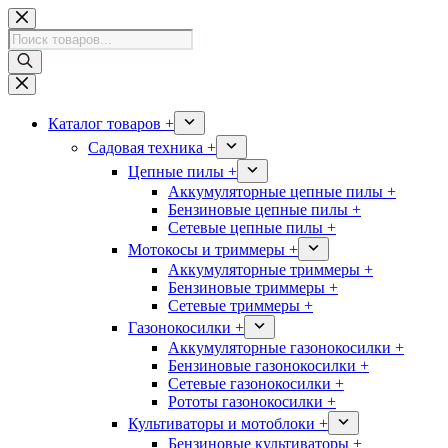
Перейти
к
Поиск
сути
товаров
Каталог товаров +
Садовая техника +
Цепные пилы +
Аккумуляторные цепные пилы +
Бензиновые цепные пилы +
Сетевые цепные пилы +
Мотокосы и триммеры +
Аккумуляторные триммеры +
Бензиновые триммеры +
Сетевые триммеры +
Газонокосилки +
Аккумуляторные газонокосилки +
Бензиновые газонокосилки +
Сетевые газонокосилки +
Рототы газонокосилки +
Культиваторы и мотоблоки +
Бензиновые культиваторы +