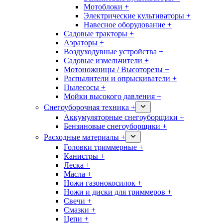
Мотоблоки +
Электрические культиваторы +
Навесное оборудование +
Садовые тракторы +
Аэраторы +
Воздуходувные устройства +
Садовые измельчители +
Мотоножницы / Высоторезы +
Распылители и опрыскиватели +
Пылесосы +
Мойки высокого давления +
Снегоуборочная техника +
Аккумуляторные снегоуборщики +
Бензиновые снегоуборщики +
Расходные материалы +
Головки триммерные +
Канистры +
Леска +
Масла +
Ножи газонокосилок +
Ножи и диски для триммеров +
Свечи +
Смазки +
Цепи +