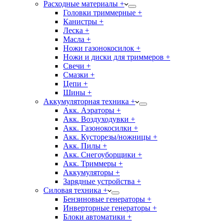
Расходные материалы +
Головки триммерные +
Канистры +
Леска +
Масла +
Ножи газонокосилок +
Ножи и диски для триммеров +
Свечи +
Смазки +
Цепи +
Шины +
Аккумуляторная техника +
Акк. Аэраторы +
Акк. Воздуходувки +
Акк. Газонокосилки +
Акк. Кусторезы/ножницы +
Акк. Пилы +
Акк. Снегоуборщики +
Акк. Триммеры +
Аккумуляторы +
Зарядные устройства +
Силовая техника +
Бензиновые генераторы +
Инверторные генераторы +
Блоки автоматики +