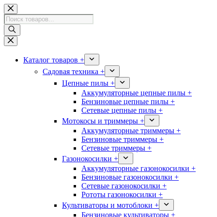
Перейти
к
Поиск
сути
товаров
Каталог товаров +
Садовая техника +
Цепные пилы +
Аккумуляторные цепные пилы +
Бензиновые цепные пилы +
Сетевые цепные пилы +
Мотокосы и триммеры +
Аккумуляторные триммеры +
Бензиновые триммеры +
Сетевые триммеры +
Газонокосилки +
Аккумуляторные газонокосилки +
Бензиновые газонокосилки +
Сетевые газонокосилки +
Рототы газонокосилки +
Культиваторы и мотоблоки +
Бензиновые культиваторы +