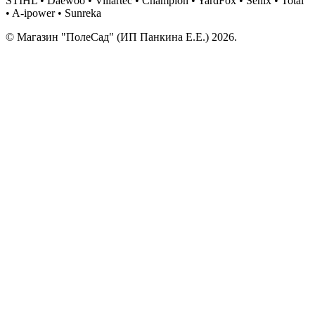
STIHL • Daewoo • Villartec • Champion • YardFox • Senix • Total
• A-ipower • Sunreka
© Магазин "ПолеСад" (ИП Панкина Е.Е.) 2026.