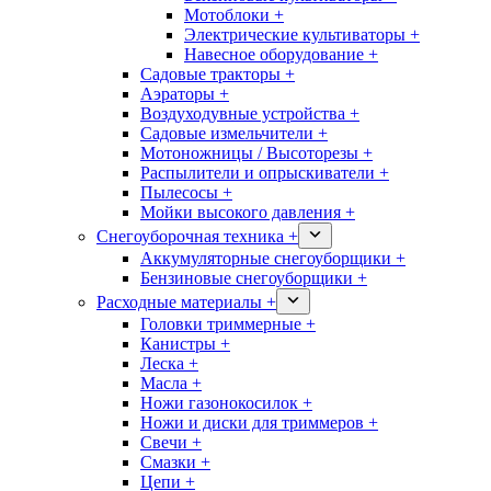
Мотоблоки +
Электрические культиваторы +
Навесное оборудование +
Садовые тракторы +
Аэраторы +
Воздуходувные устройства +
Садовые измельчители +
Мотоножницы / Высоторезы +
Распылители и опрыскиватели +
Пылесосы +
Мойки высокого давления +
Снегоуборочная техника +
Аккумуляторные снегоуборщики +
Бензиновые снегоуборщики +
Расходные материалы +
Головки триммерные +
Канистры +
Леска +
Масла +
Ножи газонокосилок +
Ножи и диски для триммеров +
Свечи +
Смазки +
Цепи +