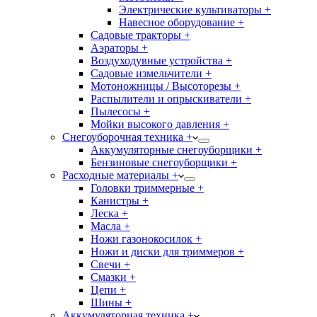
Электрические культиваторы +
Навесное оборудование +
Садовые тракторы +
Аэраторы +
Воздуходувные устройства +
Садовые измельчители +
Мотоножницы / Высоторезы +
Распылители и опрыскиватели +
Пылесосы +
Мойки высокого давления +
Снегоуборочная техника +
Аккумуляторные снегоуборщики +
Бензиновые снегоуборщики +
Расходные материалы +
Головки триммерные +
Канистры +
Леска +
Масла +
Ножи газонокосилок +
Ножи и диски для триммеров +
Свечи +
Смазки +
Цепи +
Шины +
Аккумуляторная техника +