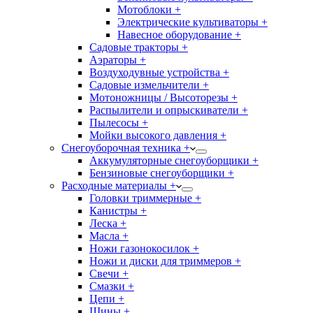
Мотоблоки +
Электрические культиваторы +
Навесное оборудование +
Садовые тракторы +
Аэраторы +
Воздуходувные устройства +
Садовые измельчители +
Мотоножницы / Высоторезы +
Распылители и опрыскиватели +
Пылесосы +
Мойки высокого давления +
Снегоуборочная техника +
Аккумуляторные снегоуборщики +
Бензиновые снегоуборщики +
Расходные материалы +
Головки триммерные +
Канистры +
Леска +
Масла +
Ножи газонокосилок +
Ножи и диски для триммеров +
Свечи +
Смазки +
Цепи +
Шины +