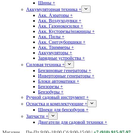
Шины +
Аккумуляторная техника +
Акк. Аэраторы +
Акк. Воздуходувки +
Акк. Газонокосилки +
Акк. Кусторезы/ножницы +
Акк. Пилы +
Акк. Снегоуборщики +
Акк. Триммеры +
Аккумуляторы +
Зарядные устройства +
Силовая техника +
Бензиновые генераторы +
Инверторные генераторы +
Блоки автоматики +
Бензорезы +
Бензобуры +
Ручной садовый инструмент +
Оснастка и комплектующие +
Шнеки для бензобуров +
Запчасти +
Двигатели для садовой техники +
Магазины:
Калуга ул. Московская д.113
Пн-Пт 9:00–18:00 Сб 9:00-15:00
|
+7 (910) 915-97-97