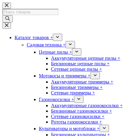
Перейти
к
Поиск
сути
товаров
Каталог товаров +
Садовая техника +
Цепные пилы +
Аккумуляторные цепные пилы +
Бензиновые цепные пилы +
Сетевые цепные пилы +
Мотокосы и триммеры +
Аккумуляторные триммеры +
Бензиновые триммеры +
Сетевые триммеры +
Газонокосилки +
Аккумуляторные газонокосилки +
Бензиновые газонокосилки +
Сетевые газонокосилки +
Рототы газонокосилки +
Культиваторы и мотоблоки +
Бензиновые культиваторы +