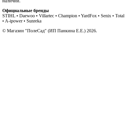
наличии.
Официальные бренды
STIHL • Daewoo • Villartec • Champion • YardFox • Senix • Total
• A-ipower • Sunreka
© Магазин "ПолеСад" (ИП Панкина Е.Е.) 2026.