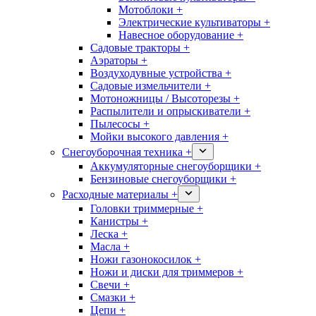
Мотоблоки +
Электрические культиваторы +
Навесное оборудование +
Садовые тракторы +
Аэраторы +
Воздуходувные устройства +
Садовые измельчители +
Мотоножницы / Высоторезы +
Распылители и опрыскиватели +
Пылесосы +
Мойки высокого давления +
Снегоуборочная техника +
Аккумуляторные снегоуборщики +
Бензиновые снегоуборщики +
Расходные материалы +
Головки триммерные +
Канистры +
Леска +
Масла +
Ножи газонокосилок +
Ножи и диски для триммеров +
Свечи +
Смазки +
Цепи +