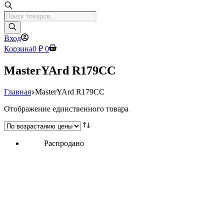
Поиск
товаров
Вход
Корзина
0
₽
0
MasterYArd R179CC
Главная
MasterYArd R179CC
Отображение единственного товара
Распродано