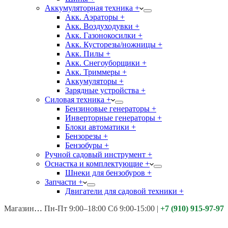
Аккумуляторная техника +
Акк. Аэраторы +
Акк. Воздуходувки +
Акк. Газонокосилки +
Акк. Кусторезы/ножницы +
Акк. Пилы +
Акк. Снегоуборщики +
Акк. Триммеры +
Аккумуляторы +
Зарядные устройства +
Силовая техника +
Бензиновые генераторы +
Инверторные генераторы +
Блоки автоматики +
Бензорезы +
Бензобуры +
Ручной садовый инструмент +
Оснастка и комплектующие +
Шнеки для бензобуров +
Запчасти +
Двигатели для садовой техники +
Магазины:
Калуга ул. Московская д.113
Пн-Пт 9:00–18:00 Сб 9:00-15:00
|
+7 (910) 915-97-97