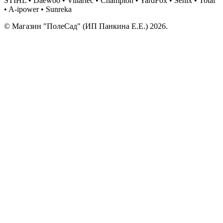
STIHL • Daewoo • Villartec • Champion • YardFox • Senix • Total
• A-ipower • Sunreka
© Магазин "ПолеСад" (ИП Панкина Е.Е.) 2026.