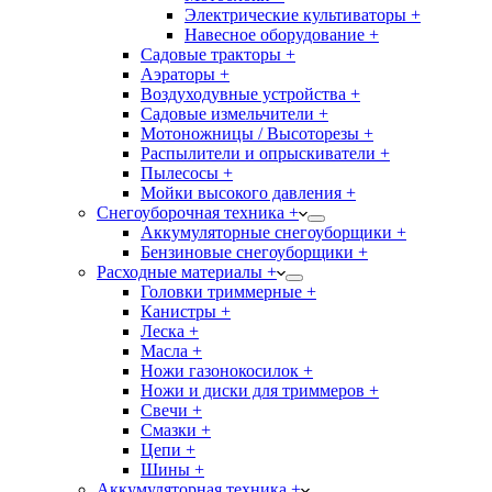
Электрические культиваторы +
Навесное оборудование +
Садовые тракторы +
Аэраторы +
Воздуходувные устройства +
Садовые измельчители +
Мотоножницы / Высоторезы +
Распылители и опрыскиватели +
Пылесосы +
Мойки высокого давления +
Снегоуборочная техника +
Аккумуляторные снегоуборщики +
Бензиновые снегоуборщики +
Расходные материалы +
Головки триммерные +
Канистры +
Леска +
Масла +
Ножи газонокосилок +
Ножи и диски для триммеров +
Свечи +
Смазки +
Цепи +
Шины +
Аккумуляторная техника +