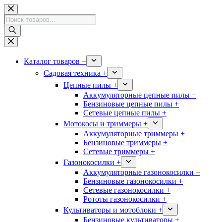
Перейти
к
Поиск
сути
товаров
Каталог товаров +
Садовая техника +
Цепные пилы +
Аккумуляторные цепные пилы +
Бензиновые цепные пилы +
Сетевые цепные пилы +
Мотокосы и триммеры +
Аккумуляторные триммеры +
Бензиновые триммеры +
Сетевые триммеры +
Газонокосилки +
Аккумуляторные газонокосилки +
Бензиновые газонокосилки +
Сетевые газонокосилки +
Рототы газонокосилки +
Культиваторы и мотоблоки +
Бензиновые культиваторы +