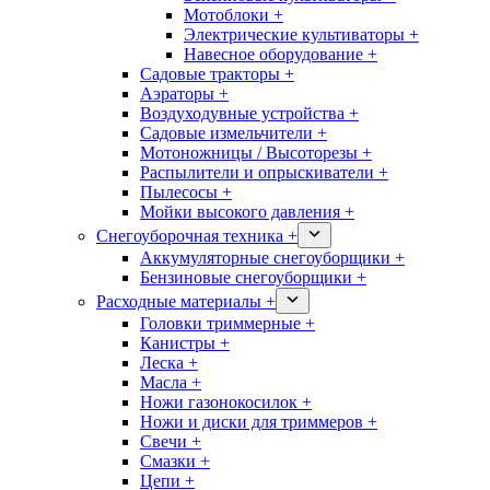
Мотоблоки +
Электрические культиваторы +
Навесное оборудование +
Садовые тракторы +
Аэраторы +
Воздуходувные устройства +
Садовые измельчители +
Мотоножницы / Высоторезы +
Распылители и опрыскиватели +
Пылесосы +
Мойки высокого давления +
Снегоуборочная техника +
Аккумуляторные снегоуборщики +
Бензиновые снегоуборщики +
Расходные материалы +
Головки триммерные +
Канистры +
Леска +
Масла +
Ножи газонокосилок +
Ножи и диски для триммеров +
Свечи +
Смазки +
Цепи +