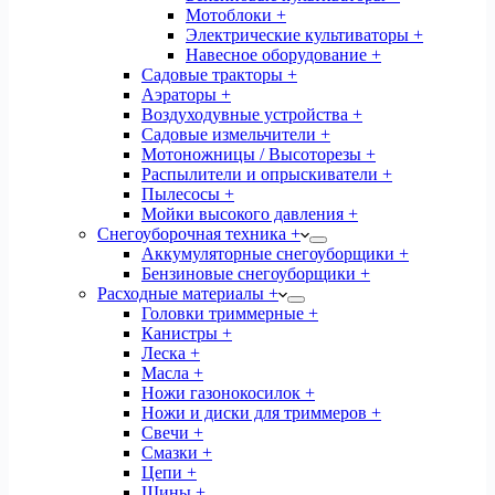
Мотоблоки +
Электрические культиваторы +
Навесное оборудование +
Садовые тракторы +
Аэраторы +
Воздуходувные устройства +
Садовые измельчители +
Мотоножницы / Высоторезы +
Распылители и опрыскиватели +
Пылесосы +
Мойки высокого давления +
Снегоуборочная техника +
Аккумуляторные снегоуборщики +
Бензиновые снегоуборщики +
Расходные материалы +
Головки триммерные +
Канистры +
Леска +
Масла +
Ножи газонокосилок +
Ножи и диски для триммеров +
Свечи +
Смазки +
Цепи +
Шины +