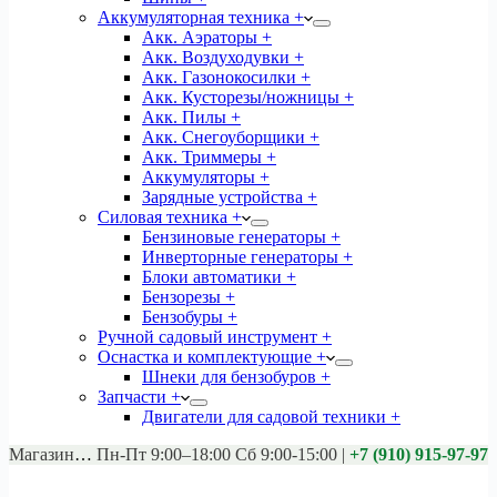
Аккумуляторная техника +
Акк. Аэраторы +
Акк. Воздуходувки +
Акк. Газонокосилки +
Акк. Кусторезы/ножницы +
Акк. Пилы +
Акк. Снегоуборщики +
Акк. Триммеры +
Аккумуляторы +
Зарядные устройства +
Силовая техника +
Бензиновые генераторы +
Инверторные генераторы +
Блоки автоматики +
Бензорезы +
Бензобуры +
Ручной садовый инструмент +
Оснастка и комплектующие +
Шнеки для бензобуров +
Запчасти +
Двигатели для садовой техники +
Магазины:
Калуга ул. Московская д.113
Пн-Пт 9:00–18:00 Сб 9:00-15:00
|
+7 (910) 915-97-97