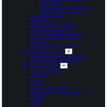
Мотоблоки +
Электрические культиваторы +
Навесное оборудование +
Садовые тракторы +
Аэраторы +
Воздуходувные устройства +
Садовые измельчители +
Мотоножницы / Высоторезы +
Распылители и опрыскиватели +
Пылесосы +
Мойки высокого давления +
Снегоуборочная техника +
Аккумуляторные снегоуборщики +
Бензиновые снегоуборщики +
Расходные материалы +
Головки триммерные +
Канистры +
Леска +
Масла +
Ножи газонокосилок +
Ножи и диски для триммеров +
Свечи +
Смазки +
Цепи +