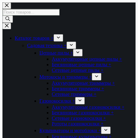
Перейти
к
Поиск
сути
товаров
Каталог товаров +
Садовая техника +
Цепные пилы +
Аккумуляторные цепные пилы +
Бензиновые цепные пилы +
Сетевые цепные пилы +
Мотокосы и триммеры +
Аккумуляторные триммеры +
Бензиновые триммеры +
Сетевые триммеры +
Газонокосилки +
Аккумуляторные газонокосилки +
Бензиновые газонокосилки +
Сетевые газонокосилки +
Рототы газонокосилки +
Культиваторы и мотоблоки +
Бензиновые культиваторы +