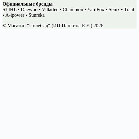
Официальные бренды
STIHL • Daewoo • Villartec • Champion • YardFox • Senix • Total
• A-ipower • Sunreka
© Магазин "ПолеСад" (ИП Панкина Е.Е.) 2026.