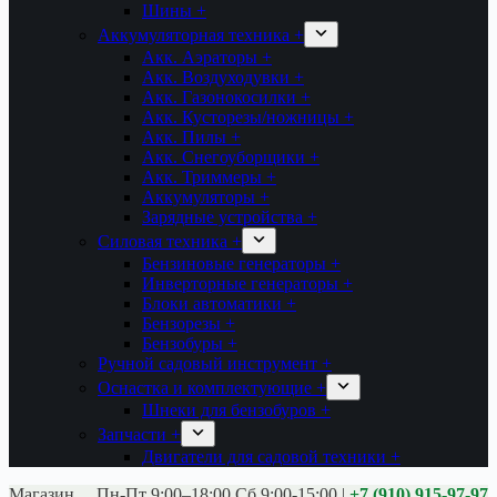
Шины +
Аккумуляторная техника +
Акк. Аэраторы +
Акк. Воздуходувки +
Акк. Газонокосилки +
Акк. Кусторезы/ножницы +
Акк. Пилы +
Акк. Снегоуборщики +
Акк. Триммеры +
Аккумуляторы +
Зарядные устройства +
Силовая техника +
Бензиновые генераторы +
Инверторные генераторы +
Блоки автоматики +
Бензорезы +
Бензобуры +
Ручной садовый инструмент +
Оснастка и комплектующие +
Шнеки для бензобуров +
Запчасти +
Двигатели для садовой техники +
Магазины:
Калуга ул. Московская д.113
Пн-Пт 9:00–18:00 Сб 9:00-15:00
|
+7 (910) 915-97-97