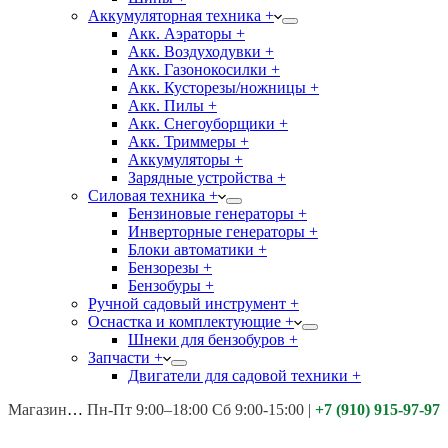
Аккумуляторная техника +
Акк. Аэраторы +
Акк. Воздуходувки +
Акк. Газонокосилки +
Акк. Кусторезы/ножницы +
Акк. Пилы +
Акк. Снегоуборщики +
Акк. Триммеры +
Аккумуляторы +
Зарядные устройства +
Силовая техника +
Бензиновые генераторы +
Инверторные генераторы +
Блоки автоматики +
Бензорезы +
Бензобуры +
Ручной садовый инструмент +
Оснастка и комплектующие +
Шнеки для бензобуров +
Запчасти +
Двигатели для садовой техники +
Магазины:
Калуга ул. Московская д.113
Пн-Пт 9:00–18:00 Сб 9:00-15:00
|
+7 (910) 915-97-97