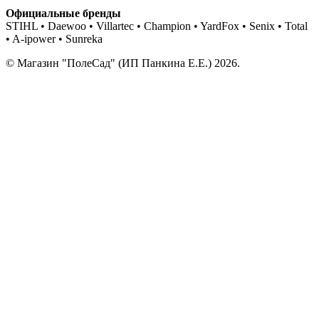
Официальные бренды
STIHL • Daewoo • Villartec • Champion • YardFox • Senix • Total
• A-ipower • Sunreka
© Магазин "ПолеСад" (ИП Панкина Е.Е.) 2026.