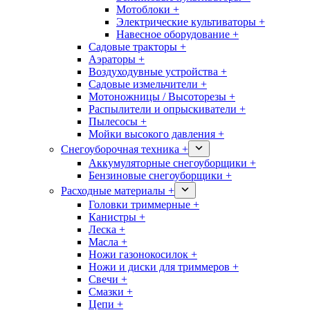
Мотоблоки +
Электрические культиваторы +
Навесное оборудование +
Садовые тракторы +
Аэраторы +
Воздуходувные устройства +
Садовые измельчители +
Мотоножницы / Высоторезы +
Распылители и опрыскиватели +
Пылесосы +
Мойки высокого давления +
Снегоуборочная техника +
Аккумуляторные снегоуборщики +
Бензиновые снегоуборщики +
Расходные материалы +
Головки триммерные +
Канистры +
Леска +
Масла +
Ножи газонокосилок +
Ножи и диски для триммеров +
Свечи +
Смазки +
Цепи +