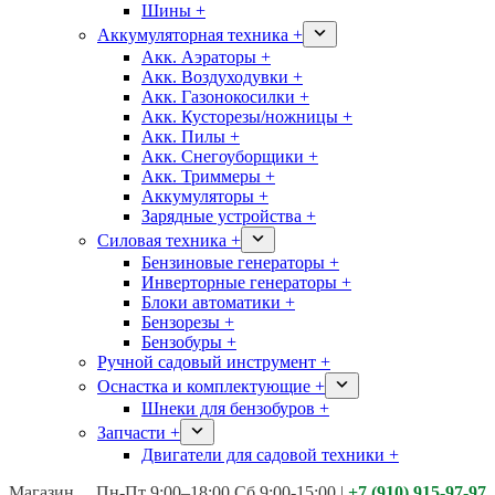
Шины +
Аккумуляторная техника +
Акк. Аэраторы +
Акк. Воздуходувки +
Акк. Газонокосилки +
Акк. Кусторезы/ножницы +
Акк. Пилы +
Акк. Снегоуборщики +
Акк. Триммеры +
Аккумуляторы +
Зарядные устройства +
Силовая техника +
Бензиновые генераторы +
Инверторные генераторы +
Блоки автоматики +
Бензорезы +
Бензобуры +
Ручной садовый инструмент +
Оснастка и комплектующие +
Шнеки для бензобуров +
Запчасти +
Двигатели для садовой техники +
Магазины:
Калуга ул. Московская д.113
Пн-Пт 9:00–18:00 Сб 9:00-15:00
|
+7 (910) 915-97-97