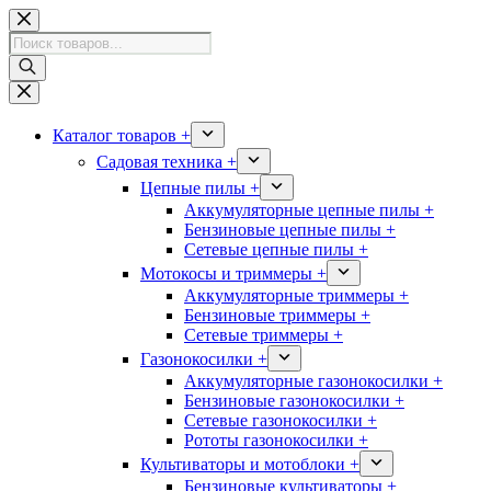
Перейти
к
Поиск
сути
товаров
Каталог товаров +
Садовая техника +
Цепные пилы +
Аккумуляторные цепные пилы +
Бензиновые цепные пилы +
Сетевые цепные пилы +
Мотокосы и триммеры +
Аккумуляторные триммеры +
Бензиновые триммеры +
Сетевые триммеры +
Газонокосилки +
Аккумуляторные газонокосилки +
Бензиновые газонокосилки +
Сетевые газонокосилки +
Рототы газонокосилки +
Культиваторы и мотоблоки +
Бензиновые культиваторы +