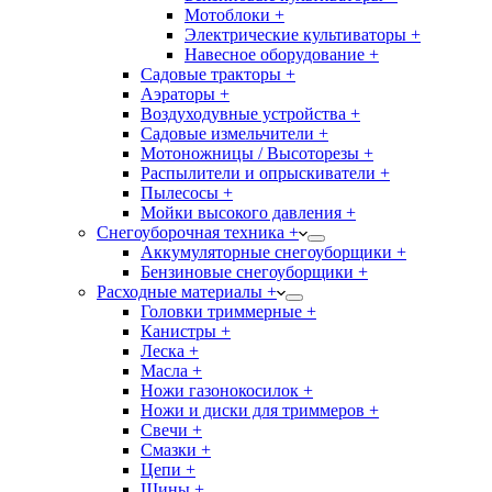
Мотоблоки +
Электрические культиваторы +
Навесное оборудование +
Садовые тракторы +
Аэраторы +
Воздуходувные устройства +
Садовые измельчители +
Мотоножницы / Высоторезы +
Распылители и опрыскиватели +
Пылесосы +
Мойки высокого давления +
Снегоуборочная техника +
Аккумуляторные снегоуборщики +
Бензиновые снегоуборщики +
Расходные материалы +
Головки триммерные +
Канистры +
Леска +
Масла +
Ножи газонокосилок +
Ножи и диски для триммеров +
Свечи +
Смазки +
Цепи +
Шины +