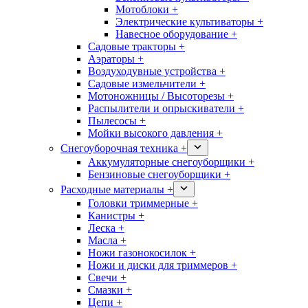
Мотоблоки +
Электрические культиваторы +
Навесное оборудование +
Садовые тракторы +
Аэраторы +
Воздуходувные устройства +
Садовые измельчители +
Мотоножницы / Высоторезы +
Распылители и опрыскиватели +
Пылесосы +
Мойки высокого давления +
Снегоуборочная техника +
Аккумуляторные снегоуборщики +
Бензиновые снегоуборщики +
Расходные материалы +
Головки триммерные +
Канистры +
Леска +
Масла +
Ножи газонокосилок +
Ножи и диски для триммеров +
Свечи +
Смазки +
Цепи +