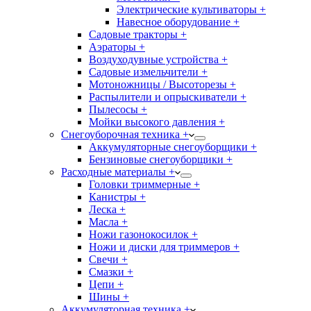
Электрические культиваторы +
Навесное оборудование +
Садовые тракторы +
Аэраторы +
Воздуходувные устройства +
Садовые измельчители +
Мотоножницы / Высоторезы +
Распылители и опрыскиватели +
Пылесосы +
Мойки высокого давления +
Снегоуборочная техника +
Аккумуляторные снегоуборщики +
Бензиновые снегоуборщики +
Расходные материалы +
Головки триммерные +
Канистры +
Леска +
Масла +
Ножи газонокосилок +
Ножи и диски для триммеров +
Свечи +
Смазки +
Цепи +
Шины +
Аккумуляторная техника +