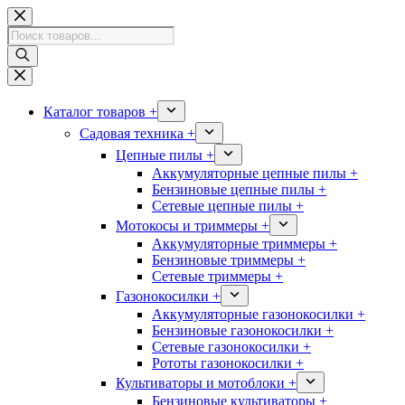
Перейти
к
Поиск
сути
товаров
Каталог товаров +
Садовая техника +
Цепные пилы +
Аккумуляторные цепные пилы +
Бензиновые цепные пилы +
Сетевые цепные пилы +
Мотокосы и триммеры +
Аккумуляторные триммеры +
Бензиновые триммеры +
Сетевые триммеры +
Газонокосилки +
Аккумуляторные газонокосилки +
Бензиновые газонокосилки +
Сетевые газонокосилки +
Рототы газонокосилки +
Культиваторы и мотоблоки +
Бензиновые культиваторы +