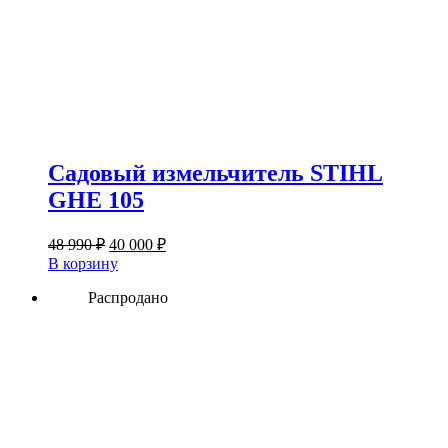
Садовый измельчитель STIHL
GHE 105
Первоначальная
Текущая
48 990
₽
40 000
₽
цена
цена:
В корзину
составляла
40
48
Распродано
000 ₽.
990 ₽.