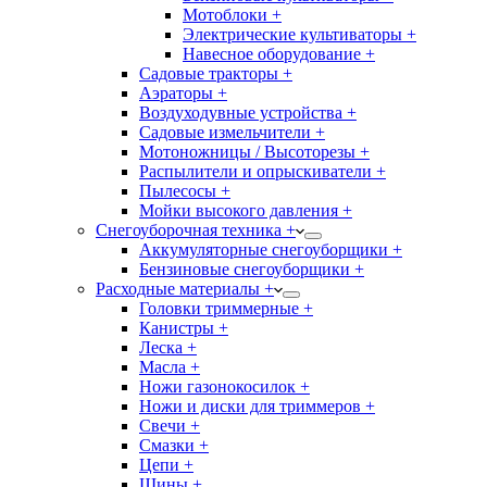
Мотоблоки +
Электрические культиваторы +
Навесное оборудование +
Садовые тракторы +
Аэраторы +
Воздуходувные устройства +
Садовые измельчители +
Мотоножницы / Высоторезы +
Распылители и опрыскиватели +
Пылесосы +
Мойки высокого давления +
Снегоуборочная техника +
Аккумуляторные снегоуборщики +
Бензиновые снегоуборщики +
Расходные материалы +
Головки триммерные +
Канистры +
Леска +
Масла +
Ножи газонокосилок +
Ножи и диски для триммеров +
Свечи +
Смазки +
Цепи +
Шины +