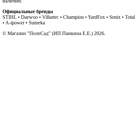
наличии.
Официальные бренды
STIHL • Daewoo • Villartec • Champion • YardFox • Senix • Total
• A-ipower • Sunreka
© Магазин "ПолеСад" (ИП Панкина Е.Е.) 2026.