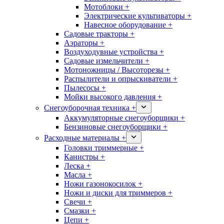
Мотоблоки +
Электрические культиваторы +
Навесное оборудование +
Садовые тракторы +
Аэраторы +
Воздуходувные устройства +
Садовые измельчители +
Мотоножницы / Высоторезы +
Распылители и опрыскиватели +
Пылесосы +
Мойки высокого давления +
Снегоуборочная техника +
Аккумуляторные снегоуборщики +
Бензиновые снегоуборщики +
Расходные материалы +
Головки триммерные +
Канистры +
Леска +
Масла +
Ножи газонокосилок +
Ножи и диски для триммеров +
Свечи +
Смазки +
Цепи +