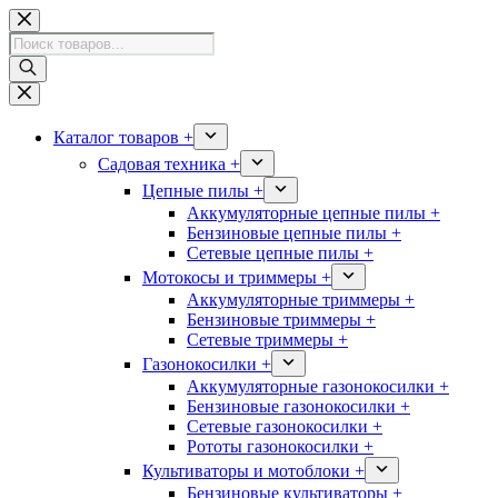
Перейти
к
Поиск
сути
товаров
Каталог товаров +
Садовая техника +
Цепные пилы +
Аккумуляторные цепные пилы +
Бензиновые цепные пилы +
Сетевые цепные пилы +
Мотокосы и триммеры +
Аккумуляторные триммеры +
Бензиновые триммеры +
Сетевые триммеры +
Газонокосилки +
Аккумуляторные газонокосилки +
Бензиновые газонокосилки +
Сетевые газонокосилки +
Рототы газонокосилки +
Культиваторы и мотоблоки +
Бензиновые культиваторы +