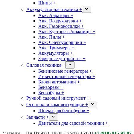
Шины +
Аккумуляторная техника +
Акк. Аэраторы +
Акк. Воздуходувки +
Акк. Газонокосилки +
Акк. Кусторезы/ножницы +
Акк. Пилы +
Акк. Снегоуборщики +
Акк. Триммеры +
Аккумуляторы +
Зарядные устройства +
Силовая техника +
Бензиновые генераторы +
Инверторные генераторы +
Блоки автоматики +
Бензорезы +
Бензобуры +
Ручной садовый инструмент +
Оснастка и комплектующие +
Шнеки для бензобуров +
Запчасти +
Двигатели для садовой техники +
Магазины:
Калуга ул. Московская д.113
Пн-Пт 9:00–18:00 Сб 9:00-15:00
|
+7 (910) 915-97-97