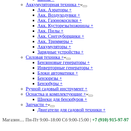
Аккумуляторная техника +
Акк. Аэраторы +
Акк. Воздуходувки +
Акк. Газонокосилки +
Акк. Кусторезы/ножницы +
Акк. Пилы +
Акк. Снегоуборщики +
Акк. Триммеры +
Аккумуляторы +
Зарядные устройства +
Силовая техника +
Бензиновые генераторы +
Инверторные генераторы +
Блоки автоматики +
Бензорезы +
Бензобуры +
Ручной садовый инструмент +
Оснастка и комплектующие +
Шнеки для бензобуров +
Запчасти +
Двигатели для садовой техники +
Магазины:
Калуга ул. Московская д.113
Пн-Пт 9:00–18:00 Сб 9:00-15:00
|
+7 (910) 915-97-97