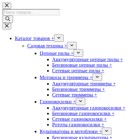
Перейти
к
Поиск
сути
товаров
Каталог товаров +
Садовая техника +
Цепные пилы +
Аккумуляторные цепные пилы +
Бензиновые цепные пилы +
Сетевые цепные пилы +
Мотокосы и триммеры +
Аккумуляторные триммеры +
Бензиновые триммеры +
Сетевые триммеры +
Газонокосилки +
Аккумуляторные газонокосилки +
Бензиновые газонокосилки +
Сетевые газонокосилки +
Рототы газонокосилки +
Культиваторы и мотоблоки +
Бензиновые культиваторы +