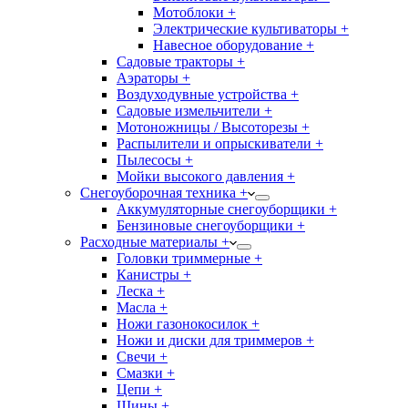
Мотоблоки +
Электрические культиваторы +
Навесное оборудование +
Садовые тракторы +
Аэраторы +
Воздуходувные устройства +
Садовые измельчители +
Мотоножницы / Высоторезы +
Распылители и опрыскиватели +
Пылесосы +
Мойки высокого давления +
Снегоуборочная техника +
Аккумуляторные снегоуборщики +
Бензиновые снегоуборщики +
Расходные материалы +
Головки триммерные +
Канистры +
Леска +
Масла +
Ножи газонокосилок +
Ножи и диски для триммеров +
Свечи +
Смазки +
Цепи +
Шины +