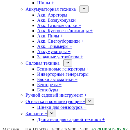
Шины +
Аккумуляторная техника +
Акк. Аэраторы +
Акк. Воздуходувки +
Акк. Газонокосилки +
Акк. Кусторезы/ножницы +
Акк. Пилы +
Акк. Снегоуборщики +
Акк. Триммеры +
Аккумуляторы +
Зарядные устройства +
Силовая техника +
Бензиновые генераторы +
Инверторные генераторы +
Блоки автоматики +
Бензорезы +
Бензобуры +
Ручной садовый инструмент +
Оснастка и комплектующие +
Шнеки для бензобуров +
Запчасти +
Двигатели для садовой техники +
Магазины:
Калуга ул. Московская д.113
Пн-Пт 9:00–18:00 Сб 9:00-15:00
|
+7 (910) 915-97-97