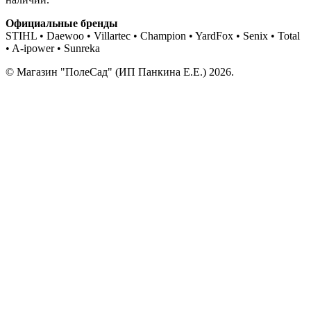
Официальные бренды
STIHL • Daewoo • Villartec • Champion • YardFox • Senix • Total
• A-ipower • Sunreka
© Магазин "ПолеСад" (ИП Панкина Е.Е.) 2026.