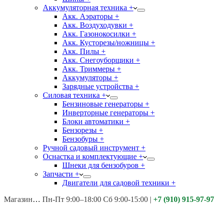
Аккумуляторная техника +
Акк. Аэраторы +
Акк. Воздуходувки +
Акк. Газонокосилки +
Акк. Кусторезы/ножницы +
Акк. Пилы +
Акк. Снегоуборщики +
Акк. Триммеры +
Аккумуляторы +
Зарядные устройства +
Силовая техника +
Бензиновые генераторы +
Инверторные генераторы +
Блоки автоматики +
Бензорезы +
Бензобуры +
Ручной садовый инструмент +
Оснастка и комплектующие +
Шнеки для бензобуров +
Запчасти +
Двигатели для садовой техники +
Магазины:
Калуга ул. Московская д.113
Пн-Пт 9:00–18:00 Сб 9:00-15:00
|
+7 (910) 915-97-97