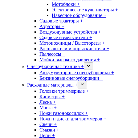
Мотоблоки +
Электрические культиваторы +
Навесное оборудование +
Садовые тракторы +
Аэраторы +
Воздуходувные устройства +
Садовые измельчители +
Мотоножницы / Высоторезы +
Распылители и опрыскиватели +
Пылесосы +
Мойки высокого давления +
Снегоуборочная техника +
Аккумуляторные снегоуборщики +
Бензиновые снегоуборщики +
Расходные материалы +
Головки триммерные +
Канистры +
Леска +
Масла +
Ножи газонокосилок +
Ножи и диски для триммеров +
Свечи +
Смазки +
Цепи +