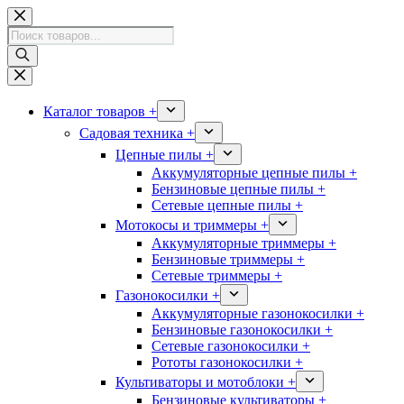
Перейти
к
Поиск
сути
товаров
Каталог товаров +
Садовая техника +
Цепные пилы +
Аккумуляторные цепные пилы +
Бензиновые цепные пилы +
Сетевые цепные пилы +
Мотокосы и триммеры +
Аккумуляторные триммеры +
Бензиновые триммеры +
Сетевые триммеры +
Газонокосилки +
Аккумуляторные газонокосилки +
Бензиновые газонокосилки +
Сетевые газонокосилки +
Рототы газонокосилки +
Культиваторы и мотоблоки +
Бензиновые культиваторы +