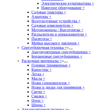
Электрические культиваторы +
Навесное оборудование +
Садовые тракторы +
Аэраторы +
Воздуходувные устройства +
Садовые измельчители +
Мотоножницы / Высоторезы +
Распылители и опрыскиватели +
Пылесосы +
Мойки высокого давления +
Снегоуборочная техника +
Аккумуляторные снегоуборщики +
Бензиновые снегоуборщики +
Расходные материалы +
Головки триммерные +
Канистры +
Леска +
Масла +
Ножи газонокосилок +
Ножи и диски для триммеров +
Свечи +
Смазки +
Цепи +
Шины +
Аккумуляторная техника +