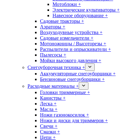
Мотоблоки +
Электрические культиваторы +
Навесное оборудование +
Садовые тракторы +
Аэраторы +
Воздуходувные устройства +
Садовые измельчители +
Мотоножницы / Высоторезы +
Распылители и опрыскиватели +
Пылесосы +
Мойки высокого давления +
Снегоуборочная техника +
Аккумуляторные снегоуборщики +
Бензиновые снегоуборщики +
Расходные материалы +
Головки триммерные +
Канистры +
Леска +
Масла +
Ножи газонокосилок +
Ножи и диски для триммеров +
Свечи +
Смазки +
Цепи +