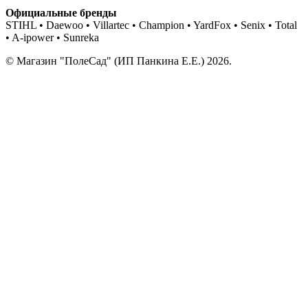
Официальные бренды
STIHL • Daewoo • Villartec • Champion • YardFox • Senix • Total
• A-ipower • Sunreka
© Магазин "ПолеСад" (ИП Панкина Е.Е.) 2026.