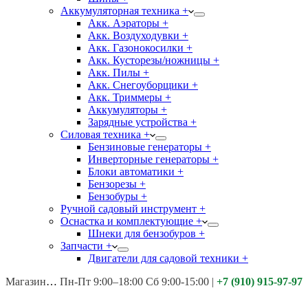
Аккумуляторная техника +
Акк. Аэраторы +
Акк. Воздуходувки +
Акк. Газонокосилки +
Акк. Кусторезы/ножницы +
Акк. Пилы +
Акк. Снегоуборщики +
Акк. Триммеры +
Аккумуляторы +
Зарядные устройства +
Силовая техника +
Бензиновые генераторы +
Инверторные генераторы +
Блоки автоматики +
Бензорезы +
Бензобуры +
Ручной садовый инструмент +
Оснастка и комплектующие +
Шнеки для бензобуров +
Запчасти +
Двигатели для садовой техники +
Магазины:
Калуга ул. Московская д.113
Пн-Пт 9:00–18:00 Сб 9:00-15:00
|
+7 (910) 915-97-97