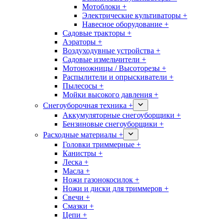
Мотоблоки +
Электрические культиваторы +
Навесное оборудование +
Садовые тракторы +
Аэраторы +
Воздуходувные устройства +
Садовые измельчители +
Мотоножницы / Высоторезы +
Распылители и опрыскиватели +
Пылесосы +
Мойки высокого давления +
Снегоуборочная техника +
Аккумуляторные снегоуборщики +
Бензиновые снегоуборщики +
Расходные материалы +
Головки триммерные +
Канистры +
Леска +
Масла +
Ножи газонокосилок +
Ножи и диски для триммеров +
Свечи +
Смазки +
Цепи +