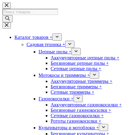
Перейти
к
Поиск
сути
товаров
Каталог товаров +
Садовая техника +
Цепные пилы +
Аккумуляторные цепные пилы +
Бензиновые цепные пилы +
Сетевые цепные пилы +
Мотокосы и триммеры +
Аккумуляторные триммеры +
Бензиновые триммеры +
Сетевые триммеры +
Газонокосилки +
Аккумуляторные газонокосилки +
Бензиновые газонокосилки +
Сетевые газонокосилки +
Рототы газонокосилки +
Культиваторы и мотоблоки +
Бензиновые культиваторы +