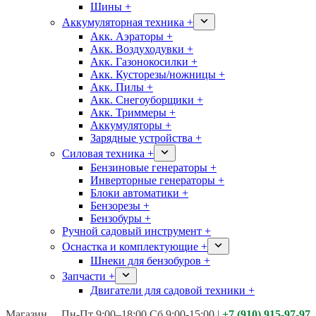
Шины +
Аккумуляторная техника +
Акк. Аэраторы +
Акк. Воздуходувки +
Акк. Газонокосилки +
Акк. Кусторезы/ножницы +
Акк. Пилы +
Акк. Снегоуборщики +
Акк. Триммеры +
Аккумуляторы +
Зарядные устройства +
Силовая техника +
Бензиновые генераторы +
Инверторные генераторы +
Блоки автоматики +
Бензорезы +
Бензобуры +
Ручной садовый инструмент +
Оснастка и комплектующие +
Шнеки для бензобуров +
Запчасти +
Двигатели для садовой техники +
Магазины:
Калуга ул. Московская д.113
Пн-Пт 9:00–18:00 Сб 9:00-15:00
|
+7 (910) 915-97-97