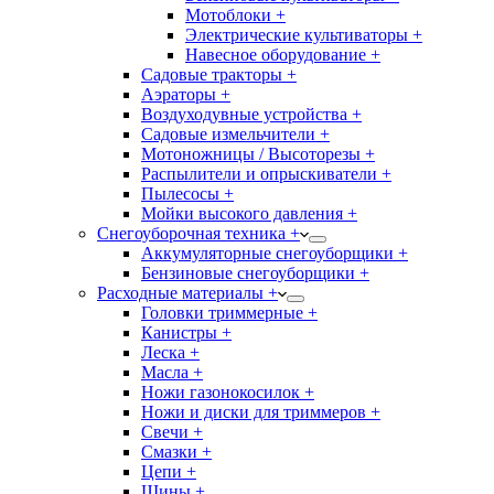
Мотоблоки +
Электрические культиваторы +
Навесное оборудование +
Садовые тракторы +
Аэраторы +
Воздуходувные устройства +
Садовые измельчители +
Мотоножницы / Высоторезы +
Распылители и опрыскиватели +
Пылесосы +
Мойки высокого давления +
Снегоуборочная техника +
Аккумуляторные снегоуборщики +
Бензиновые снегоуборщики +
Расходные материалы +
Головки триммерные +
Канистры +
Леска +
Масла +
Ножи газонокосилок +
Ножи и диски для триммеров +
Свечи +
Смазки +
Цепи +
Шины +