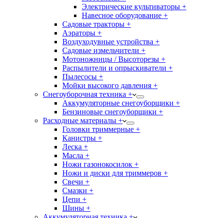
Электрические культиваторы +
Навесное оборудование +
Садовые тракторы +
Аэраторы +
Воздуходувные устройства +
Садовые измельчители +
Мотоножницы / Высоторезы +
Распылители и опрыскиватели +
Пылесосы +
Мойки высокого давления +
Снегоуборочная техника +
Аккумуляторные снегоуборщики +
Бензиновые снегоуборщики +
Расходные материалы +
Головки триммерные +
Канистры +
Леска +
Масла +
Ножи газонокосилок +
Ножи и диски для триммеров +
Свечи +
Смазки +
Цепи +
Шины +
Аккумуляторная техника +