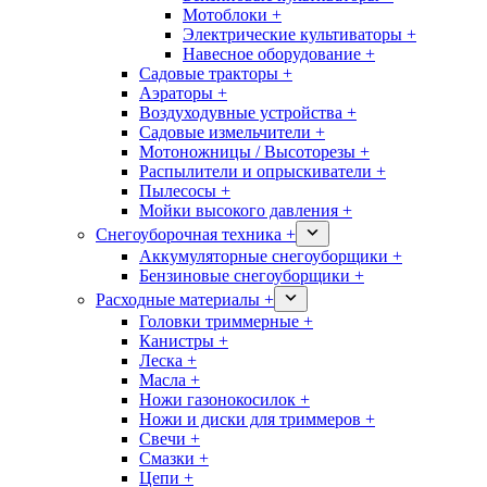
Мотоблоки +
Электрические культиваторы +
Навесное оборудование +
Садовые тракторы +
Аэраторы +
Воздуходувные устройства +
Садовые измельчители +
Мотоножницы / Высоторезы +
Распылители и опрыскиватели +
Пылесосы +
Мойки высокого давления +
Снегоуборочная техника +
Аккумуляторные снегоуборщики +
Бензиновые снегоуборщики +
Расходные материалы +
Головки триммерные +
Канистры +
Леска +
Масла +
Ножи газонокосилок +
Ножи и диски для триммеров +
Свечи +
Смазки +
Цепи +