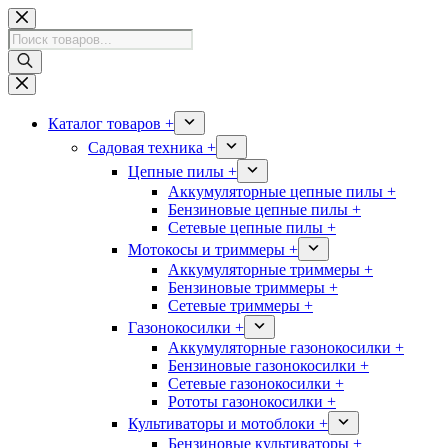
Перейти
к
Поиск
сути
товаров
Каталог товаров +
Садовая техника +
Цепные пилы +
Аккумуляторные цепные пилы +
Бензиновые цепные пилы +
Сетевые цепные пилы +
Мотокосы и триммеры +
Аккумуляторные триммеры +
Бензиновые триммеры +
Сетевые триммеры +
Газонокосилки +
Аккумуляторные газонокосилки +
Бензиновые газонокосилки +
Сетевые газонокосилки +
Рототы газонокосилки +
Культиваторы и мотоблоки +
Бензиновые культиваторы +