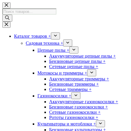
Перейти
к
Поиск
сути
товаров
Каталог товаров +
Садовая техника +
Цепные пилы +
Аккумуляторные цепные пилы +
Бензиновые цепные пилы +
Сетевые цепные пилы +
Мотокосы и триммеры +
Аккумуляторные триммеры +
Бензиновые триммеры +
Сетевые триммеры +
Газонокосилки +
Аккумуляторные газонокосилки +
Бензиновые газонокосилки +
Сетевые газонокосилки +
Рототы газонокосилки +
Культиваторы и мотоблоки +
Бензиновые культиваторы +