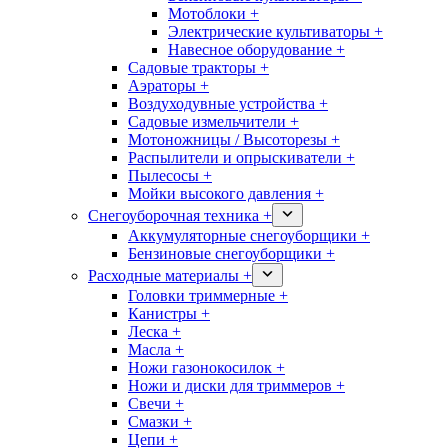
Мотоблоки +
Электрические культиваторы +
Навесное оборудование +
Садовые тракторы +
Аэраторы +
Воздуходувные устройства +
Садовые измельчители +
Мотоножницы / Высоторезы +
Распылители и опрыскиватели +
Пылесосы +
Мойки высокого давления +
Снегоуборочная техника +
Аккумуляторные снегоуборщики +
Бензиновые снегоуборщики +
Расходные материалы +
Головки триммерные +
Канистры +
Леска +
Масла +
Ножи газонокосилок +
Ножи и диски для триммеров +
Свечи +
Смазки +
Цепи +