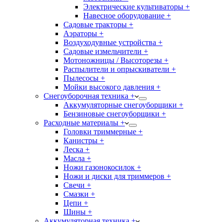
Электрические культиваторы +
Навесное оборудование +
Садовые тракторы +
Аэраторы +
Воздуходувные устройства +
Садовые измельчители +
Мотоножницы / Высоторезы +
Распылители и опрыскиватели +
Пылесосы +
Мойки высокого давления +
Снегоуборочная техника +
Аккумуляторные снегоуборщики +
Бензиновые снегоуборщики +
Расходные материалы +
Головки триммерные +
Канистры +
Леска +
Масла +
Ножи газонокосилок +
Ножи и диски для триммеров +
Свечи +
Смазки +
Цепи +
Шины +
Аккумуляторная техника +