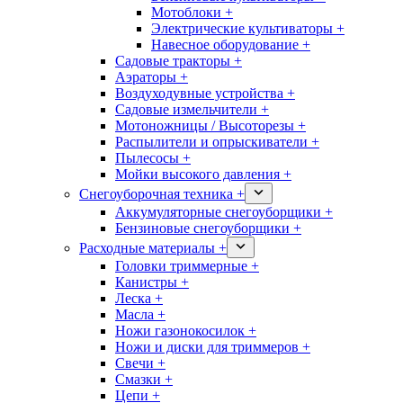
Мотоблоки +
Электрические культиваторы +
Навесное оборудование +
Садовые тракторы +
Аэраторы +
Воздуходувные устройства +
Садовые измельчители +
Мотоножницы / Высоторезы +
Распылители и опрыскиватели +
Пылесосы +
Мойки высокого давления +
Снегоуборочная техника +
Аккумуляторные снегоуборщики +
Бензиновые снегоуборщики +
Расходные материалы +
Головки триммерные +
Канистры +
Леска +
Масла +
Ножи газонокосилок +
Ножи и диски для триммеров +
Свечи +
Смазки +
Цепи +