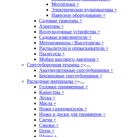
Мотоблоки +
Электрические культиваторы +
Навесное оборудование +
Садовые тракторы +
Аэраторы +
Воздуходувные устройства +
Садовые измельчители +
Мотоножницы / Высоторезы +
Распылители и опрыскиватели +
Пылесосы +
Мойки высокого давления +
Снегоуборочная техника +
Аккумуляторные снегоуборщики +
Бензиновые снегоуборщики +
Расходные материалы +
Головки триммерные +
Канистры +
Леска +
Масла +
Ножи газонокосилок +
Ножи и диски для триммеров +
Свечи +
Смазки +
Цепи +
Шины +