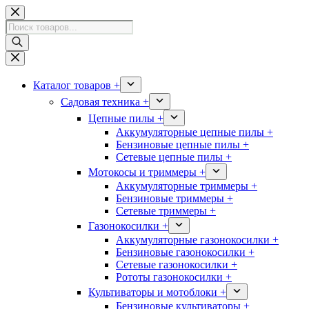
Перейти
к
Поиск
сути
товаров
Каталог товаров +
Садовая техника +
Цепные пилы +
Аккумуляторные цепные пилы +
Бензиновые цепные пилы +
Сетевые цепные пилы +
Мотокосы и триммеры +
Аккумуляторные триммеры +
Бензиновые триммеры +
Сетевые триммеры +
Газонокосилки +
Аккумуляторные газонокосилки +
Бензиновые газонокосилки +
Сетевые газонокосилки +
Рототы газонокосилки +
Культиваторы и мотоблоки +
Бензиновые культиваторы +