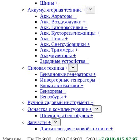
Шины +
Аккумуляторная техника +
Акк. Аэраторы +
Акк. Воздуходувки +
Акк. Газонокосилки +
Акк. Кусторезы/ножницы +
Акк. Пилы +
Акк. Снегоуборщики +
Акк. Триммеры +
Аккумуляторы +
Зарядные устройства +
Силовая техника +
Бензиновые генераторы +
Инверторные генераторы +
Блоки автоматики +
Бензорезы +
Бензобуры +
Ручной садовый инструмент +
Оснастка и комплектующие +
Шнеки для бензобуров +
Запчасти +
Двигатели для садовой техники +
Магазины:
Калуга ул. Московская д.113
Пн-Пт 9:00–18:00 Сб 9:00-15:00
|
+7 (910) 915-97-97