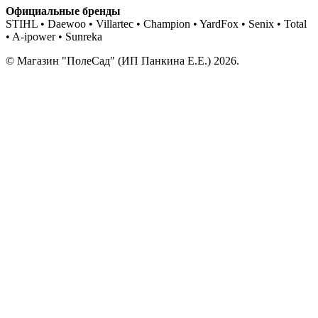
Официальные бренды
STIHL • Daewoo • Villartec • Champion • YardFox • Senix • Total
• A-ipower • Sunreka
© Магазин "ПолеСад" (ИП Панкина Е.Е.) 2026.