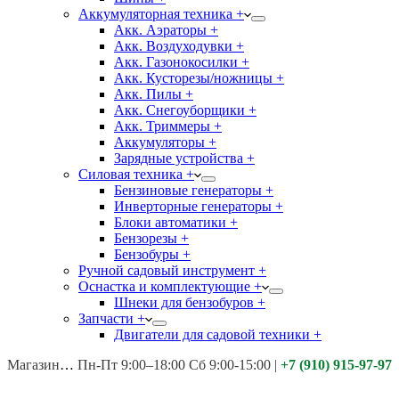
Аккумуляторная техника +
Акк. Аэраторы +
Акк. Воздуходувки +
Акк. Газонокосилки +
Акк. Кусторезы/ножницы +
Акк. Пилы +
Акк. Снегоуборщики +
Акк. Триммеры +
Аккумуляторы +
Зарядные устройства +
Силовая техника +
Бензиновые генераторы +
Инверторные генераторы +
Блоки автоматики +
Бензорезы +
Бензобуры +
Ручной садовый инструмент +
Оснастка и комплектующие +
Шнеки для бензобуров +
Запчасти +
Двигатели для садовой техники +
Магазины:
Калуга ул. Московская д.113
Пн-Пт 9:00–18:00 Сб 9:00-15:00
|
+7 (910) 915-97-97