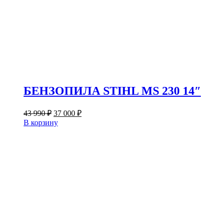
БЕНЗОПИЛА STIHL MS 230 14″
Первоначальная
Текущая
43 990
₽
37 000
₽
цена
цена:
В корзину
составляла
37
43
000 ₽.
990 ₽.