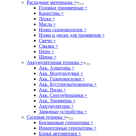
Расходные материалы +
Головки триммерные +
Канистры +
Леска +
Масла +
Ножи газонокосилок +
Ножи и диски для триммеров +
Свечи +
Смазки +
Цепи +
Шины +
Аккумуляторная техника +
Акк. Аэраторы +
Акк. Воздуходувки +
Акк. Газонокосилки +
Акк. Кусторезы/ножницы +
Акк. Пилы +
Акк. Снегоуборщики +
Акк. Триммеры +
Аккумуляторы +
Зарядные устройства +
Силовая техника +
Бензиновые генераторы +
Инверторные генераторы +
Блоки автоматики +