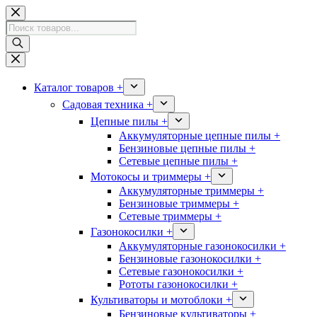
Перейти
к
Поиск
сути
товаров
Каталог товаров +
Садовая техника +
Цепные пилы +
Аккумуляторные цепные пилы +
Бензиновые цепные пилы +
Сетевые цепные пилы +
Мотокосы и триммеры +
Аккумуляторные триммеры +
Бензиновые триммеры +
Сетевые триммеры +
Газонокосилки +
Аккумуляторные газонокосилки +
Бензиновые газонокосилки +
Сетевые газонокосилки +
Рототы газонокосилки +
Культиваторы и мотоблоки +
Бензиновые культиваторы +