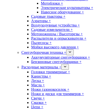
Мотоблоки +
Электрические культиваторы +
Навесное оборудование +
Садовые тракторы +
Аэраторы +
Воздуходувные устройства +
Садовые измельчители +
Мотоножницы / Высоторезы +
Распылители и опрыскиватели +
Пылесосы +
Мойки высокого давления +
Снегоуборочная техника +
Аккумуляторные снегоуборщики +
Бензиновые снегоуборщики +
Расходные материалы +
Головки триммерные +
Канистры +
Леска +
Масла +
Ножи газонокосилок +
Ножи и диски для триммеров +
Свечи +
Смазки +
Цепи +