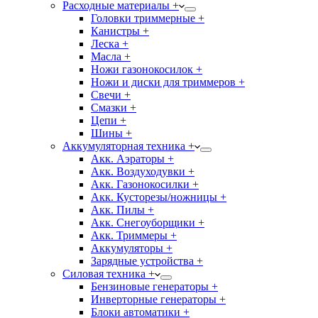
Расходные материалы +
Головки триммерные +
Канистры +
Леска +
Масла +
Ножи газонокосилок +
Ножи и диски для триммеров +
Свечи +
Смазки +
Цепи +
Шины +
Аккумуляторная техника +
Акк. Аэраторы +
Акк. Воздуходувки +
Акк. Газонокосилки +
Акк. Кусторезы/ножницы +
Акк. Пилы +
Акк. Снегоуборщики +
Акк. Триммеры +
Аккумуляторы +
Зарядные устройства +
Силовая техника +
Бензиновые генераторы +
Инверторные генераторы +
Блоки автоматики +