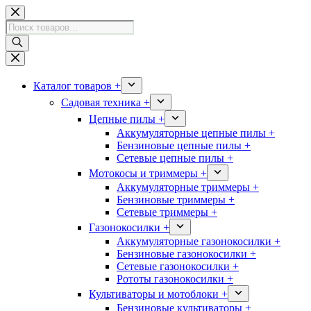
Перейти
к
Поиск
сути
товаров
Каталог товаров +
Садовая техника +
Цепные пилы +
Аккумуляторные цепные пилы +
Бензиновые цепные пилы +
Сетевые цепные пилы +
Мотокосы и триммеры +
Аккумуляторные триммеры +
Бензиновые триммеры +
Сетевые триммеры +
Газонокосилки +
Аккумуляторные газонокосилки +
Бензиновые газонокосилки +
Сетевые газонокосилки +
Рототы газонокосилки +
Культиваторы и мотоблоки +
Бензиновые культиваторы +