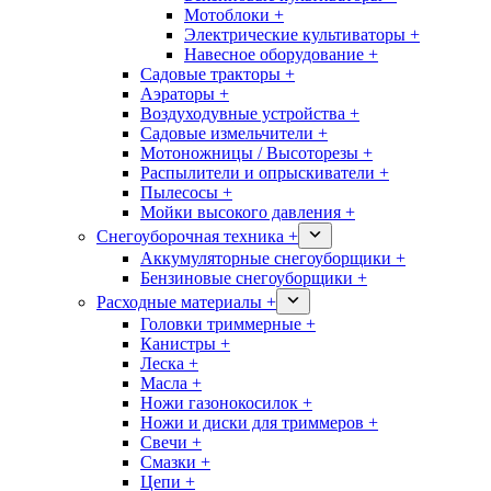
Мотоблоки +
Электрические культиваторы +
Навесное оборудование +
Садовые тракторы +
Аэраторы +
Воздуходувные устройства +
Садовые измельчители +
Мотоножницы / Высоторезы +
Распылители и опрыскиватели +
Пылесосы +
Мойки высокого давления +
Снегоуборочная техника +
Аккумуляторные снегоуборщики +
Бензиновые снегоуборщики +
Расходные материалы +
Головки триммерные +
Канистры +
Леска +
Масла +
Ножи газонокосилок +
Ножи и диски для триммеров +
Свечи +
Смазки +
Цепи +