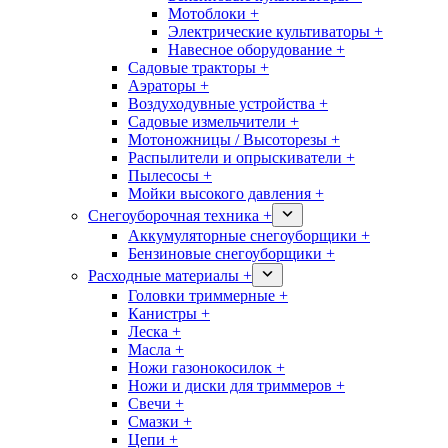
Мотоблоки +
Электрические культиваторы +
Навесное оборудование +
Садовые тракторы +
Аэраторы +
Воздуходувные устройства +
Садовые измельчители +
Мотоножницы / Высоторезы +
Распылители и опрыскиватели +
Пылесосы +
Мойки высокого давления +
Снегоуборочная техника +
Аккумуляторные снегоуборщики +
Бензиновые снегоуборщики +
Расходные материалы +
Головки триммерные +
Канистры +
Леска +
Масла +
Ножи газонокосилок +
Ножи и диски для триммеров +
Свечи +
Смазки +
Цепи +