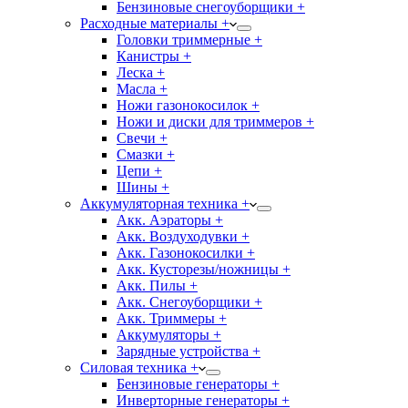
Бензиновые снегоуборщики +
Расходные материалы +
Головки триммерные +
Канистры +
Леска +
Масла +
Ножи газонокосилок +
Ножи и диски для триммеров +
Свечи +
Смазки +
Цепи +
Шины +
Аккумуляторная техника +
Акк. Аэраторы +
Акк. Воздуходувки +
Акк. Газонокосилки +
Акк. Кусторезы/ножницы +
Акк. Пилы +
Акк. Снегоуборщики +
Акк. Триммеры +
Аккумуляторы +
Зарядные устройства +
Силовая техника +
Бензиновые генераторы +
Инверторные генераторы +