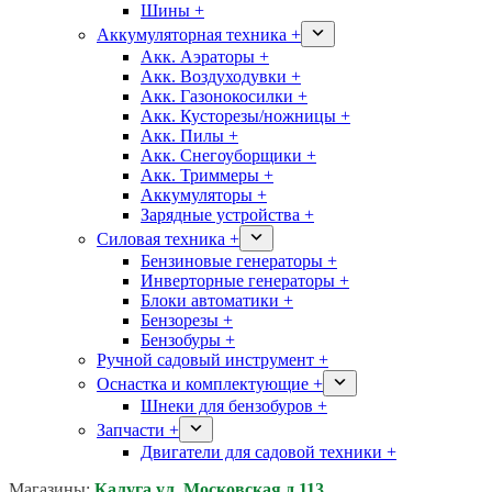
Шины +
Аккумуляторная техника +
Акк. Аэраторы +
Акк. Воздуходувки +
Акк. Газонокосилки +
Акк. Кусторезы/ножницы +
Акк. Пилы +
Акк. Снегоуборщики +
Акк. Триммеры +
Аккумуляторы +
Зарядные устройства +
Силовая техника +
Бензиновые генераторы +
Инверторные генераторы +
Блоки автоматики +
Бензорезы +
Бензобуры +
Ручной садовый инструмент +
Оснастка и комплектующие +
Шнеки для бензобуров +
Запчасти +
Двигатели для садовой техники +
Магазины:
Калуга ул. Московская д.113