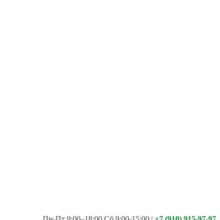
Пн-Пт 9:00–18:00 Сб 9:00-15:00
|
+7 (910) 915-97-97