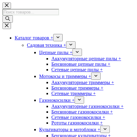
Перейти
к
Поиск
сути
товаров
Каталог товаров +
Садовая техника +
Цепные пилы +
Аккумуляторные цепные пилы +
Бензиновые цепные пилы +
Сетевые цепные пилы +
Мотокосы и триммеры +
Аккумуляторные триммеры +
Бензиновые триммеры +
Сетевые триммеры +
Газонокосилки +
Аккумуляторные газонокосилки +
Бензиновые газонокосилки +
Сетевые газонокосилки +
Рототы газонокосилки +
Культиваторы и мотоблоки +
Бензиновые культиваторы +