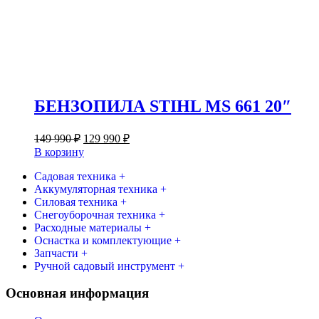
БЕНЗОПИЛА STIHL MS 661 20″
Первоначальная
Текущая
149 990
₽
129 990
₽
цена
цена:
В корзину
составляла
129
149
Садовая техника +
990 ₽.
Аккумуляторная техника +
990 ₽.
Силовая техника +
Снегоуборочная техника +
Расходные материалы +
Оснастка и комплектующие +
Запчасти +
Ручной садовый инструмент +
Основная информация