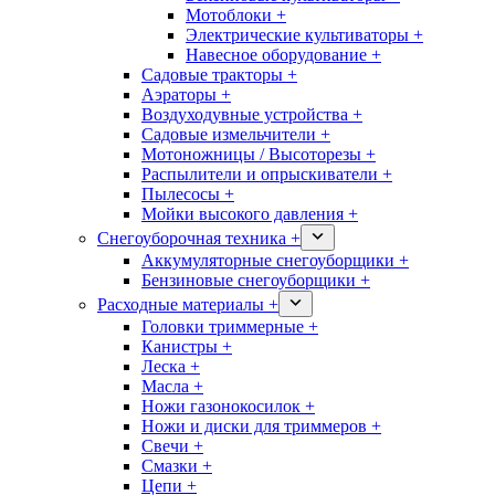
Мотоблоки +
Электрические культиваторы +
Навесное оборудование +
Садовые тракторы +
Аэраторы +
Воздуходувные устройства +
Садовые измельчители +
Мотоножницы / Высоторезы +
Распылители и опрыскиватели +
Пылесосы +
Мойки высокого давления +
Снегоуборочная техника +
Аккумуляторные снегоуборщики +
Бензиновые снегоуборщики +
Расходные материалы +
Головки триммерные +
Канистры +
Леска +
Масла +
Ножи газонокосилок +
Ножи и диски для триммеров +
Свечи +
Смазки +
Цепи +