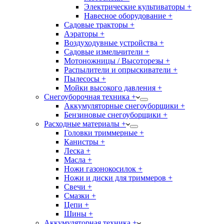
Электрические культиваторы +
Навесное оборудование +
Садовые тракторы +
Аэраторы +
Воздуходувные устройства +
Садовые измельчители +
Мотоножницы / Высоторезы +
Распылители и опрыскиватели +
Пылесосы +
Мойки высокого давления +
Снегоуборочная техника +
Аккумуляторные снегоуборщики +
Бензиновые снегоуборщики +
Расходные материалы +
Головки триммерные +
Канистры +
Леска +
Масла +
Ножи газонокосилок +
Ножи и диски для триммеров +
Свечи +
Смазки +
Цепи +
Шины +
Аккумуляторная техника +