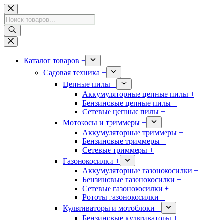
Перейти
к
Поиск
сути
товаров
Каталог товаров +
Садовая техника +
Цепные пилы +
Аккумуляторные цепные пилы +
Бензиновые цепные пилы +
Сетевые цепные пилы +
Мотокосы и триммеры +
Аккумуляторные триммеры +
Бензиновые триммеры +
Сетевые триммеры +
Газонокосилки +
Аккумуляторные газонокосилки +
Бензиновые газонокосилки +
Сетевые газонокосилки +
Рототы газонокосилки +
Культиваторы и мотоблоки +
Бензиновые культиваторы +