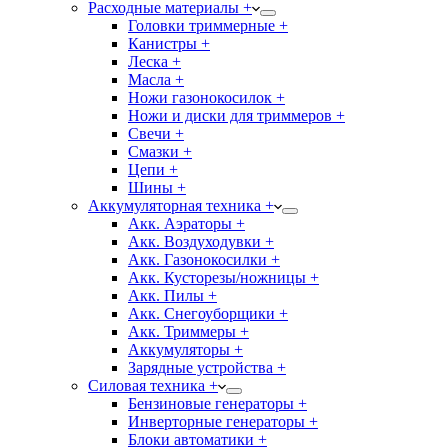
Расходные материалы +
Головки триммерные +
Канистры +
Леска +
Масла +
Ножи газонокосилок +
Ножи и диски для триммеров +
Свечи +
Смазки +
Цепи +
Шины +
Аккумуляторная техника +
Акк. Аэраторы +
Акк. Воздуходувки +
Акк. Газонокосилки +
Акк. Кусторезы/ножницы +
Акк. Пилы +
Акк. Снегоуборщики +
Акк. Триммеры +
Аккумуляторы +
Зарядные устройства +
Силовая техника +
Бензиновые генераторы +
Инверторные генераторы +
Блоки автоматики +