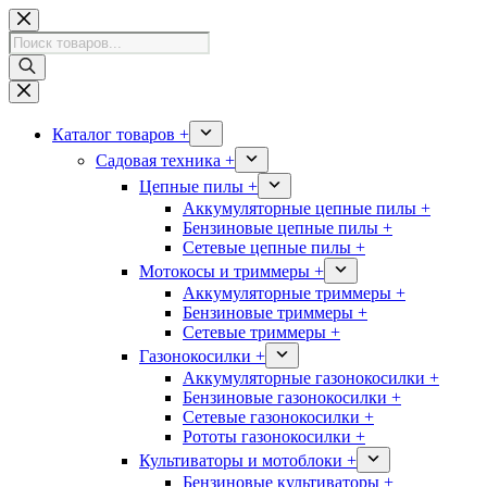
Перейти
к
Поиск
сути
товаров
Каталог товаров +
Садовая техника +
Цепные пилы +
Аккумуляторные цепные пилы +
Бензиновые цепные пилы +
Сетевые цепные пилы +
Мотокосы и триммеры +
Аккумуляторные триммеры +
Бензиновые триммеры +
Сетевые триммеры +
Газонокосилки +
Аккумуляторные газонокосилки +
Бензиновые газонокосилки +
Сетевые газонокосилки +
Рототы газонокосилки +
Культиваторы и мотоблоки +
Бензиновые культиваторы +