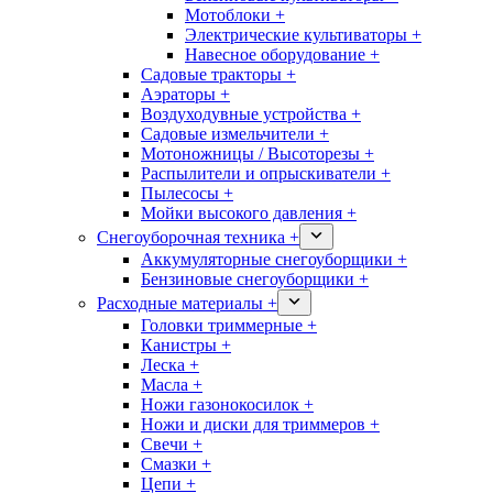
Мотоблоки +
Электрические культиваторы +
Навесное оборудование +
Садовые тракторы +
Аэраторы +
Воздуходувные устройства +
Садовые измельчители +
Мотоножницы / Высоторезы +
Распылители и опрыскиватели +
Пылесосы +
Мойки высокого давления +
Снегоуборочная техника +
Аккумуляторные снегоуборщики +
Бензиновые снегоуборщики +
Расходные материалы +
Головки триммерные +
Канистры +
Леска +
Масла +
Ножи газонокосилок +
Ножи и диски для триммеров +
Свечи +
Смазки +
Цепи +