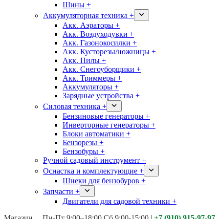
Шины +
Аккумуляторная техника +
Акк. Аэраторы +
Акк. Воздуходувки +
Акк. Газонокосилки +
Акк. Кусторезы/ножницы +
Акк. Пилы +
Акк. Снегоуборщики +
Акк. Триммеры +
Аккумуляторы +
Зарядные устройства +
Силовая техника +
Бензиновые генераторы +
Инверторные генераторы +
Блоки автоматики +
Бензорезы +
Бензобуры +
Ручной садовый инструмент +
Оснастка и комплектующие +
Шнеки для бензобуров +
Запчасти +
Двигатели для садовой техники +
Магазины:
Калуга ул. Московская д.113
Пн-Пт 9:00–18:00 Сб 9:00-15:00
|
+7 (910) 915-97-97