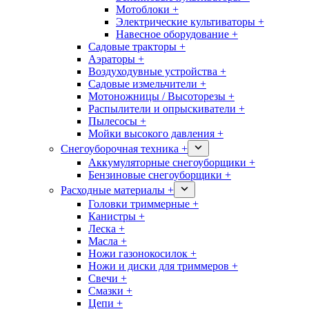
Мотоблоки +
Электрические культиваторы +
Навесное оборудование +
Садовые тракторы +
Аэраторы +
Воздуходувные устройства +
Садовые измельчители +
Мотоножницы / Высоторезы +
Распылители и опрыскиватели +
Пылесосы +
Мойки высокого давления +
Снегоуборочная техника +
Аккумуляторные снегоуборщики +
Бензиновые снегоуборщики +
Расходные материалы +
Головки триммерные +
Канистры +
Леска +
Масла +
Ножи газонокосилок +
Ножи и диски для триммеров +
Свечи +
Смазки +
Цепи +