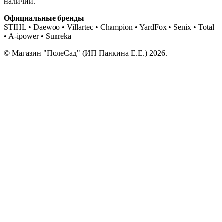
наличии.
Официальные бренды
STIHL • Daewoo • Villartec • Champion • YardFox • Senix • Total
• A-ipower • Sunreka
© Магазин "ПолеСад" (ИП Панкина Е.Е.) 2026.