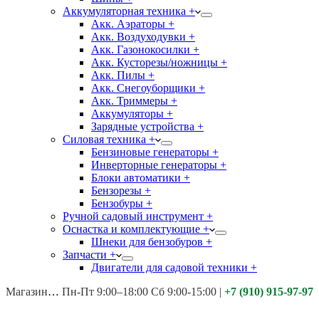
Аккумуляторная техника +
Акк. Аэраторы +
Акк. Воздуходувки +
Акк. Газонокосилки +
Акк. Кусторезы/ножницы +
Акк. Пилы +
Акк. Снегоуборщики +
Акк. Триммеры +
Аккумуляторы +
Зарядные устройства +
Силовая техника +
Бензиновые генераторы +
Инверторные генераторы +
Блоки автоматики +
Бензорезы +
Бензобуры +
Ручной садовый инструмент +
Оснастка и комплектующие +
Шнеки для бензобуров +
Запчасти +
Двигатели для садовой техники +
Магазины:
Калуга ул. Московская д.113
Пн-Пт 9:00–18:00 Сб 9:00-15:00
|
+7 (910) 915-97-97