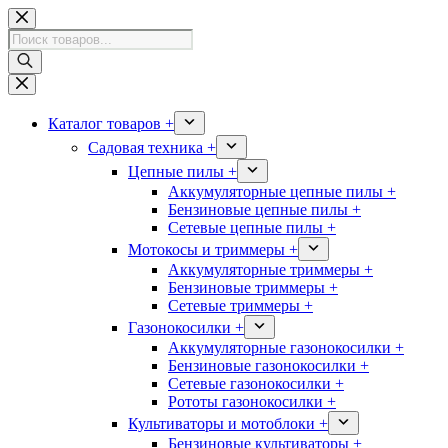
Перейти
к
Поиск
сути
товаров
Каталог товаров +
Садовая техника +
Цепные пилы +
Аккумуляторные цепные пилы +
Бензиновые цепные пилы +
Сетевые цепные пилы +
Мотокосы и триммеры +
Аккумуляторные триммеры +
Бензиновые триммеры +
Сетевые триммеры +
Газонокосилки +
Аккумуляторные газонокосилки +
Бензиновые газонокосилки +
Сетевые газонокосилки +
Рототы газонокосилки +
Культиваторы и мотоблоки +
Бензиновые культиваторы +