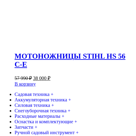
МОТОНОЖНИЦЫ STIHL HS 56
C-E
Первоначальная
Текущая
57 990
₽
38 000
₽
цена
цена:
В корзину
составляла
38
57
Садовая техника +
000 ₽.
Аккумуляторная техника +
990 ₽.
Силовая техника +
Снегоуборочная техника +
Расходные материалы +
Оснастка и комплектующие +
Запчасти +
Ручной садовый инструмент +