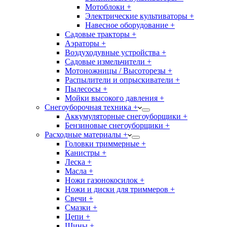
Мотоблоки +
Электрические культиваторы +
Навесное оборудование +
Садовые тракторы +
Аэраторы +
Воздуходувные устройства +
Садовые измельчители +
Мотоножницы / Высоторезы +
Распылители и опрыскиватели +
Пылесосы +
Мойки высокого давления +
Снегоуборочная техника +
Аккумуляторные снегоуборщики +
Бензиновые снегоуборщики +
Расходные материалы +
Головки триммерные +
Канистры +
Леска +
Масла +
Ножи газонокосилок +
Ножи и диски для триммеров +
Свечи +
Смазки +
Цепи +
Шины +