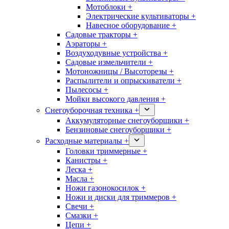
Мотоблоки +
Электрические культиваторы +
Навесное оборудование +
Садовые тракторы +
Аэраторы +
Воздуходувные устройства +
Садовые измельчители +
Мотоножницы / Высоторезы +
Распылители и опрыскиватели +
Пылесосы +
Мойки высокого давления +
Снегоуборочная техника +
Аккумуляторные снегоуборщики +
Бензиновые снегоуборщики +
Расходные материалы +
Головки триммерные +
Канистры +
Леска +
Масла +
Ножи газонокосилок +
Ножи и диски для триммеров +
Свечи +
Смазки +
Цепи +