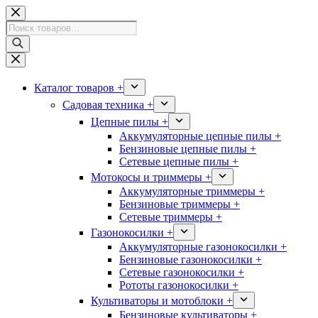
Перейти
к
Поиск
сути
товаров
Каталог товаров +
Садовая техника +
Цепные пилы +
Аккумуляторные цепные пилы +
Бензиновые цепные пилы +
Сетевые цепные пилы +
Мотокосы и триммеры +
Аккумуляторные триммеры +
Бензиновые триммеры +
Сетевые триммеры +
Газонокосилки +
Аккумуляторные газонокосилки +
Бензиновые газонокосилки +
Сетевые газонокосилки +
Рототы газонокосилки +
Культиваторы и мотоблоки +
Бензиновые культиваторы +