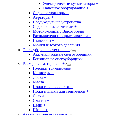
Электрические культиваторы +
Навесное оборудование +
Садовые тракторы +
Аэраторы +
Воздуходувные устройства +
Садовые измельчители +
Мотоножницы / Высоторезы +
Распылители и опрыскиватели +
Пылесосы +
Мойки высокого давления +
Снегоуборочная техника +
Аккумуляторные снегоуборщики +
Бензиновые снегоуборщики +
Расходные материалы +
Головки триммерные +
Канистры +
Леска +
Масла +
Ножи газонокосилок +
Ножи и диски для триммеров +
Свечи +
Смазки +
Цепи +
Шины +
Аккумуляторная техника +