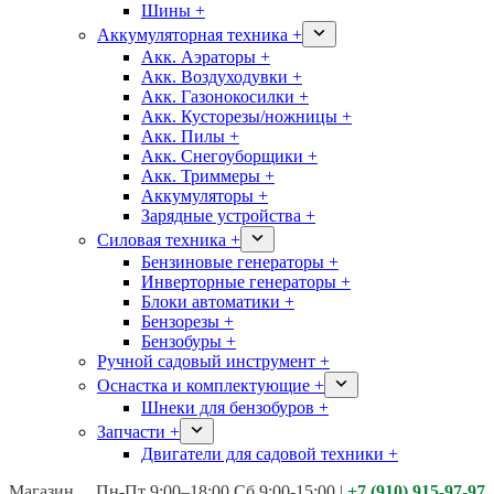
Шины +
Аккумуляторная техника +
Акк. Аэраторы +
Акк. Воздуходувки +
Акк. Газонокосилки +
Акк. Кусторезы/ножницы +
Акк. Пилы +
Акк. Снегоуборщики +
Акк. Триммеры +
Аккумуляторы +
Зарядные устройства +
Силовая техника +
Бензиновые генераторы +
Инверторные генераторы +
Блоки автоматики +
Бензорезы +
Бензобуры +
Ручной садовый инструмент +
Оснастка и комплектующие +
Шнеки для бензобуров +
Запчасти +
Двигатели для садовой техники +
Магазины:
Калуга ул. Московская д.113
Пн-Пт 9:00–18:00 Сб 9:00-15:00
|
+7 (910) 915-97-97