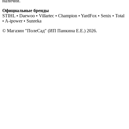
наличии.
Официальные бренды
STIHL • Daewoo • Villartec • Champion • YardFox • Senix • Total
• A-ipower • Sunreka
© Магазин "ПолеСад" (ИП Панкина Е.Е.) 2026.