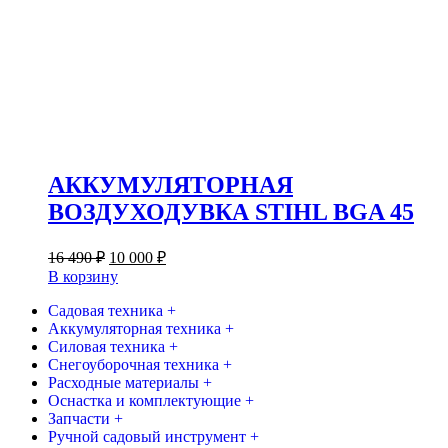
АККУМУЛЯТОРНАЯ
ВОЗДУХОДУВКА STIHL BGA 45
Первоначальная
Текущая
16 490
₽
10 000
₽
цена
цена:
В корзину
составляла
10
16
Садовая техника +
000 ₽.
Аккумуляторная техника +
490 ₽.
Силовая техника +
Снегоуборочная техника +
Расходные материалы +
Оснастка и комплектующие +
Запчасти +
Ручной садовый инструмент +