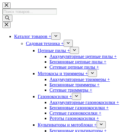
Перейти
к
Поиск
сути
товаров
Каталог товаров +
Садовая техника +
Цепные пилы +
Аккумуляторные цепные пилы +
Бензиновые цепные пилы +
Сетевые цепные пилы +
Мотокосы и триммеры +
Аккумуляторные триммеры +
Бензиновые триммеры +
Сетевые триммеры +
Газонокосилки +
Аккумуляторные газонокосилки +
Бензиновые газонокосилки +
Сетевые газонокосилки +
Рототы газонокосилки +
Культиваторы и мотоблоки +
Бензиновые культиваторы +