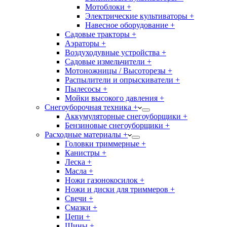
Мотоблоки +
Электрические культиваторы +
Навесное оборудование +
Садовые тракторы +
Аэраторы +
Воздуходувные устройства +
Садовые измельчители +
Мотоножницы / Высоторезы +
Распылители и опрыскиватели +
Пылесосы +
Мойки высокого давления +
Снегоуборочная техника +
Аккумуляторные снегоуборщики +
Бензиновые снегоуборщики +
Расходные материалы +
Головки триммерные +
Канистры +
Леска +
Масла +
Ножи газонокосилок +
Ножи и диски для триммеров +
Свечи +
Смазки +
Цепи +
Шины +