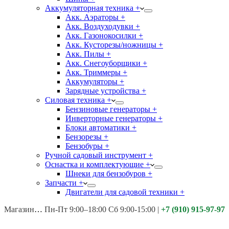
Аккумуляторная техника +
Акк. Аэраторы +
Акк. Воздуходувки +
Акк. Газонокосилки +
Акк. Кусторезы/ножницы +
Акк. Пилы +
Акк. Снегоуборщики +
Акк. Триммеры +
Аккумуляторы +
Зарядные устройства +
Силовая техника +
Бензиновые генераторы +
Инверторные генераторы +
Блоки автоматики +
Бензорезы +
Бензобуры +
Ручной садовый инструмент +
Оснастка и комплектующие +
Шнеки для бензобуров +
Запчасти +
Двигатели для садовой техники +
Магазины:
Калуга ул. Московская д.113
Пн-Пт 9:00–18:00 Сб 9:00-15:00
|
+7 (910) 915-97-97