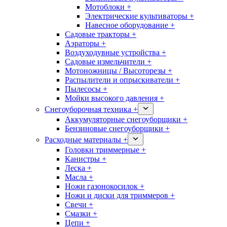
Мотоблоки +
Электрические культиваторы +
Навесное оборудование +
Садовые тракторы +
Аэраторы +
Воздуходувные устройства +
Садовые измельчители +
Мотоножницы / Высоторезы +
Распылители и опрыскиватели +
Пылесосы +
Мойки высокого давления +
Снегоуборочная техника +
Аккумуляторные снегоуборщики +
Бензиновые снегоуборщики +
Расходные материалы +
Головки триммерные +
Канистры +
Леска +
Масла +
Ножи газонокосилок +
Ножи и диски для триммеров +
Свечи +
Смазки +
Цепи +