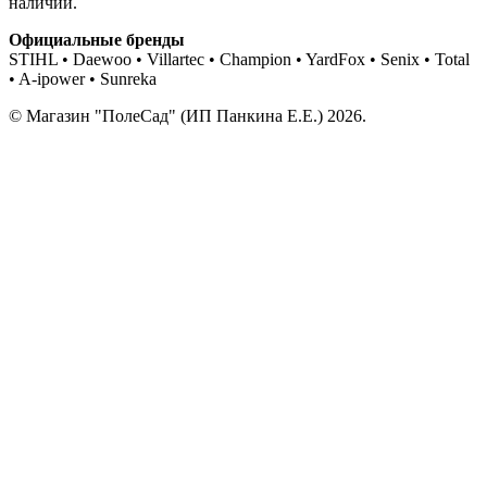
наличии.
Официальные бренды
STIHL • Daewoo • Villartec • Champion • YardFox • Senix • Total
• A-ipower • Sunreka
© Магазин "ПолеСад" (ИП Панкина Е.Е.) 2026.