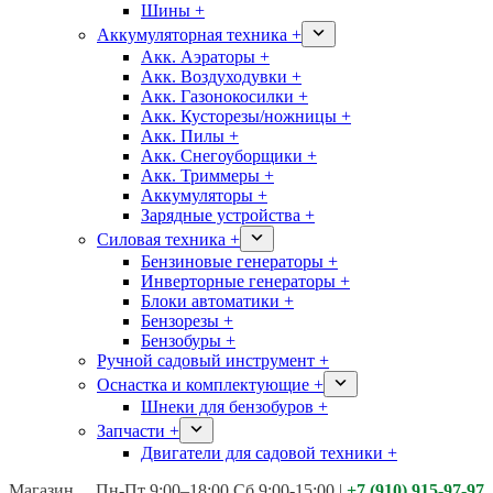
Шины +
Аккумуляторная техника +
Акк. Аэраторы +
Акк. Воздуходувки +
Акк. Газонокосилки +
Акк. Кусторезы/ножницы +
Акк. Пилы +
Акк. Снегоуборщики +
Акк. Триммеры +
Аккумуляторы +
Зарядные устройства +
Силовая техника +
Бензиновые генераторы +
Инверторные генераторы +
Блоки автоматики +
Бензорезы +
Бензобуры +
Ручной садовый инструмент +
Оснастка и комплектующие +
Шнеки для бензобуров +
Запчасти +
Двигатели для садовой техники +
Магазины:
Калуга ул. Московская д.113
Пн-Пт 9:00–18:00 Сб 9:00-15:00
|
+7 (910) 915-97-97