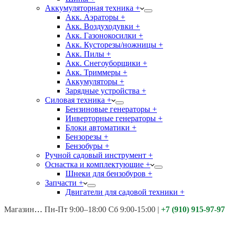
Аккумуляторная техника +
Акк. Аэраторы +
Акк. Воздуходувки +
Акк. Газонокосилки +
Акк. Кусторезы/ножницы +
Акк. Пилы +
Акк. Снегоуборщики +
Акк. Триммеры +
Аккумуляторы +
Зарядные устройства +
Силовая техника +
Бензиновые генераторы +
Инверторные генераторы +
Блоки автоматики +
Бензорезы +
Бензобуры +
Ручной садовый инструмент +
Оснастка и комплектующие +
Шнеки для бензобуров +
Запчасти +
Двигатели для садовой техники +
Магазины:
Калуга ул. Московская д.113
Пн-Пт 9:00–18:00 Сб 9:00-15:00
|
+7 (910) 915-97-97