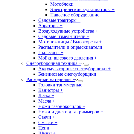
Мотоблоки +
Электрические культиваторы +
Навесное оборудование +
Садовые тракторы +
Аэраторы +
Воздуходувные устройства +
Садовые измельчители +
Мотоножницы / Высоторезы +
Распылители и опрыскиватели +
Пылесосы +
Мойки высокого давления +
Снегоуборочная техника +
Аккумуляторные снегоуборщики +
Бензиновые снегоуборщики +
Расходные материалы +
Головки триммерные +
Канистры +
Леска +
Масла +
Ножи газонокосилок +
Ножи и диски для триммеров +
Свечи +
Смазки +
Цепи +
Шины +