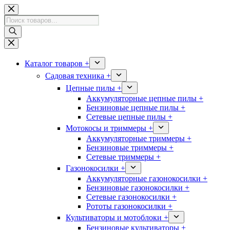
Перейти
к
Поиск
сути
товаров
Каталог товаров +
Садовая техника +
Цепные пилы +
Аккумуляторные цепные пилы +
Бензиновые цепные пилы +
Сетевые цепные пилы +
Мотокосы и триммеры +
Аккумуляторные триммеры +
Бензиновые триммеры +
Сетевые триммеры +
Газонокосилки +
Аккумуляторные газонокосилки +
Бензиновые газонокосилки +
Сетевые газонокосилки +
Рототы газонокосилки +
Культиваторы и мотоблоки +
Бензиновые культиваторы +