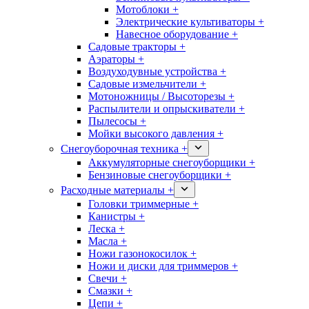
Мотоблоки +
Электрические культиваторы +
Навесное оборудование +
Садовые тракторы +
Аэраторы +
Воздуходувные устройства +
Садовые измельчители +
Мотоножницы / Высоторезы +
Распылители и опрыскиватели +
Пылесосы +
Мойки высокого давления +
Снегоуборочная техника +
Аккумуляторные снегоуборщики +
Бензиновые снегоуборщики +
Расходные материалы +
Головки триммерные +
Канистры +
Леска +
Масла +
Ножи газонокосилок +
Ножи и диски для триммеров +
Свечи +
Смазки +
Цепи +