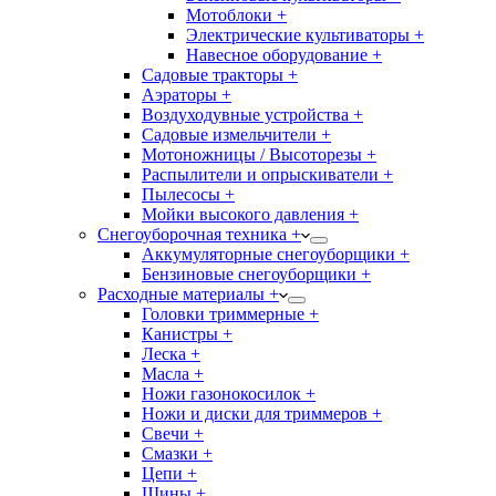
Мотоблоки +
Электрические культиваторы +
Навесное оборудование +
Садовые тракторы +
Аэраторы +
Воздуходувные устройства +
Садовые измельчители +
Мотоножницы / Высоторезы +
Распылители и опрыскиватели +
Пылесосы +
Мойки высокого давления +
Снегоуборочная техника +
Аккумуляторные снегоуборщики +
Бензиновые снегоуборщики +
Расходные материалы +
Головки триммерные +
Канистры +
Леска +
Масла +
Ножи газонокосилок +
Ножи и диски для триммеров +
Свечи +
Смазки +
Цепи +
Шины +