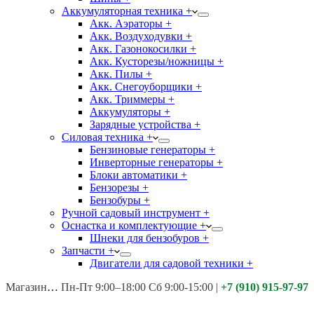
Аккумуляторная техника +
Акк. Аэраторы +
Акк. Воздуходувки +
Акк. Газонокосилки +
Акк. Кусторезы/ножницы +
Акк. Пилы +
Акк. Снегоуборщики +
Акк. Триммеры +
Аккумуляторы +
Зарядные устройства +
Силовая техника +
Бензиновые генераторы +
Инверторные генераторы +
Блоки автоматики +
Бензорезы +
Бензобуры +
Ручной садовый инструмент +
Оснастка и комплектующие +
Шнеки для бензобуров +
Запчасти +
Двигатели для садовой техники +
Магазины:
Калуга ул. Московская д.113
Пн-Пт 9:00–18:00 Сб 9:00-15:00
|
+7 (910) 915-97-97