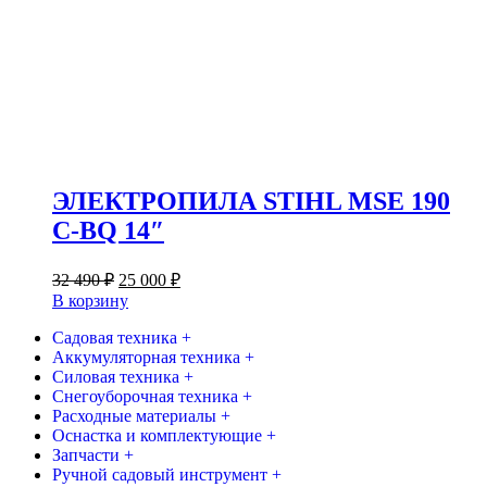
ЭЛЕКТРОПИЛА STIHL MSE 190
C-BQ 14″
Первоначальная
Текущая
32 490
₽
25 000
₽
цена
цена:
В корзину
составляла
25
32
Садовая техника +
000 ₽.
Аккумуляторная техника +
490 ₽.
Силовая техника +
Снегоуборочная техника +
Расходные материалы +
Оснастка и комплектующие +
Запчасти +
Ручной садовый инструмент +