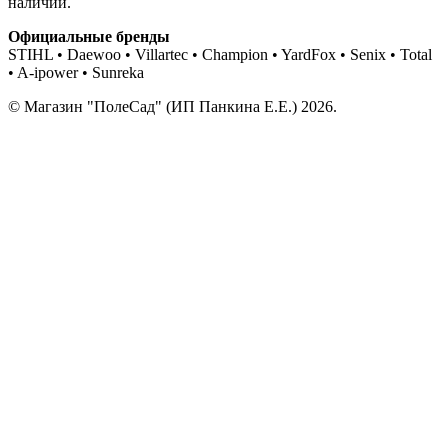
наличии.
Официальные бренды
STIHL • Daewoo • Villartec • Champion • YardFox • Senix • Total
• A-ipower • Sunreka
© Магазин "ПолеСад" (ИП Панкина Е.Е.) 2026.