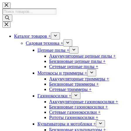
Перейти
к
Поиск
сути
товаров
Каталог товаров +
Садовая техника +
Цепные пилы +
Аккумуляторные цепные пилы +
Бензиновые цепные пилы +
Сетевые цепные пилы +
Мотокосы и триммеры +
Аккумуляторные триммеры +
Бензиновые триммеры +
Сетевые триммеры +
Газонокосилки +
Аккумуляторные газонокосилки +
Бензиновые газонокосилки +
Сетевые газонокосилки +
Рототы газонокосилки +
Культиваторы и мотоблоки +
Бензиновые культиваторы +