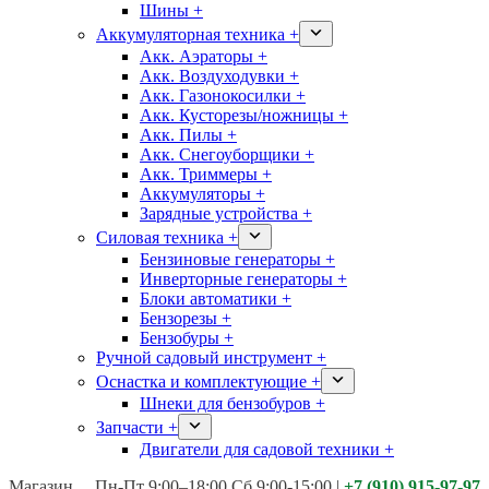
Шины +
Аккумуляторная техника +
Акк. Аэраторы +
Акк. Воздуходувки +
Акк. Газонокосилки +
Акк. Кусторезы/ножницы +
Акк. Пилы +
Акк. Снегоуборщики +
Акк. Триммеры +
Аккумуляторы +
Зарядные устройства +
Силовая техника +
Бензиновые генераторы +
Инверторные генераторы +
Блоки автоматики +
Бензорезы +
Бензобуры +
Ручной садовый инструмент +
Оснастка и комплектующие +
Шнеки для бензобуров +
Запчасти +
Двигатели для садовой техники +
Магазины:
Калуга ул. Московская д.113
Пн-Пт 9:00–18:00 Сб 9:00-15:00
|
+7 (910) 915-97-97