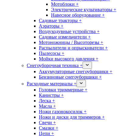
Мотоблоки +
Электрические культиваторы +
Навесное оборудование +
Садовые тракторы +
Аэраторы +
Воздуходувные устройства +
Садовые измельчители +
Мотоножницы / Высоторезы +
Распылители и опрыскиватели +
Пылесосы +
Мойки высокого давления +
Снегоуборочная техника +
Аккумуляторные снегоуборщики +
Бензиновые снегоуборщики +
Расходные материалы +
Головки триммерные +
Канистры +
Леска +
Масла +
Ножи газонокосилок +
Ножи и диски для триммеров +
Свечи +
Смазки +
Цепи +