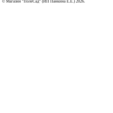
© Магазин "ПолеСад" (ИП Панкина Е.Е.) 2026.