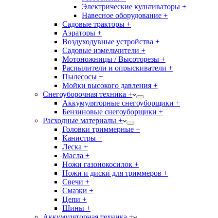
Электрические культиваторы +
Навесное оборудование +
Садовые тракторы +
Аэраторы +
Воздуходувные устройства +
Садовые измельчители +
Мотоножницы / Высоторезы +
Распылители и опрыскиватели +
Пылесосы +
Мойки высокого давления +
Снегоуборочная техника +
Аккумуляторные снегоуборщики +
Бензиновые снегоуборщики +
Расходные материалы +
Головки триммерные +
Канистры +
Леска +
Масла +
Ножи газонокосилок +
Ножи и диски для триммеров +
Свечи +
Смазки +
Цепи +
Шины +
Аккумуляторная техника +