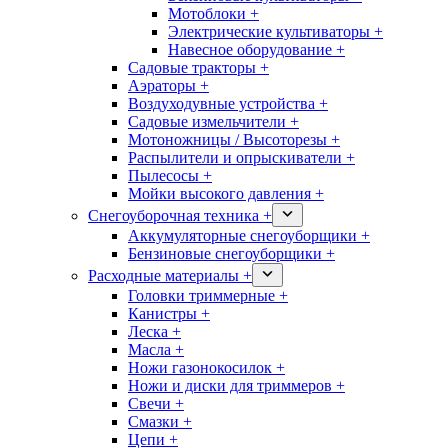
Мотоблоки +
Электрические культиваторы +
Навесное оборудование +
Садовые тракторы +
Аэраторы +
Воздуходувные устройства +
Садовые измельчители +
Мотоножницы / Высоторезы +
Распылители и опрыскиватели +
Пылесосы +
Мойки высокого давления +
Снегоуборочная техника +
Аккумуляторные снегоуборщики +
Бензиновые снегоуборщики +
Расходные материалы +
Головки триммерные +
Канистры +
Леска +
Масла +
Ножи газонокосилок +
Ножи и диски для триммеров +
Свечи +
Смазки +
Цепи +