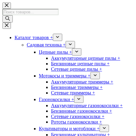
Перейти
к
Поиск
сути
товаров
Каталог товаров +
Садовая техника +
Цепные пилы +
Аккумуляторные цепные пилы +
Бензиновые цепные пилы +
Сетевые цепные пилы +
Мотокосы и триммеры +
Аккумуляторные триммеры +
Бензиновые триммеры +
Сетевые триммеры +
Газонокосилки +
Аккумуляторные газонокосилки +
Бензиновые газонокосилки +
Сетевые газонокосилки +
Рототы газонокосилки +
Культиваторы и мотоблоки +
Бензиновые культиваторы +