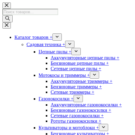
Перейти
к
Поиск
сути
товаров
Каталог товаров +
Садовая техника +
Цепные пилы +
Аккумуляторные цепные пилы +
Бензиновые цепные пилы +
Сетевые цепные пилы +
Мотокосы и триммеры +
Аккумуляторные триммеры +
Бензиновые триммеры +
Сетевые триммеры +
Газонокосилки +
Аккумуляторные газонокосилки +
Бензиновые газонокосилки +
Сетевые газонокосилки +
Рототы газонокосилки +
Культиваторы и мотоблоки +
Бензиновые культиваторы +