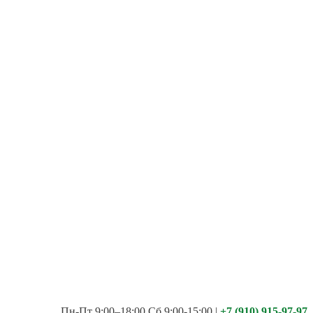
Пн-Пт 9:00–18:00 Сб 9:00-15:00
|
+7 (910) 915-97-97