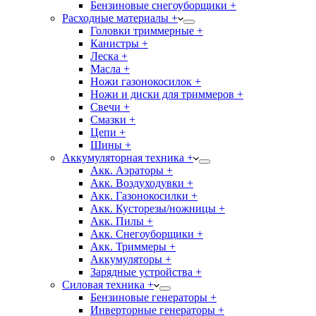
Бензиновые снегоуборщики +
Расходные материалы +
Головки триммерные +
Канистры +
Леска +
Масла +
Ножи газонокосилок +
Ножи и диски для триммеров +
Свечи +
Смазки +
Цепи +
Шины +
Аккумуляторная техника +
Акк. Аэраторы +
Акк. Воздуходувки +
Акк. Газонокосилки +
Акк. Кусторезы/ножницы +
Акк. Пилы +
Акк. Снегоуборщики +
Акк. Триммеры +
Аккумуляторы +
Зарядные устройства +
Силовая техника +
Бензиновые генераторы +
Инверторные генераторы +