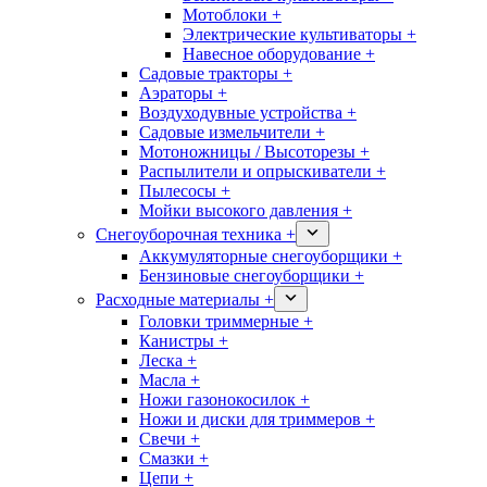
Мотоблоки +
Электрические культиваторы +
Навесное оборудование +
Садовые тракторы +
Аэраторы +
Воздуходувные устройства +
Садовые измельчители +
Мотоножницы / Высоторезы +
Распылители и опрыскиватели +
Пылесосы +
Мойки высокого давления +
Снегоуборочная техника +
Аккумуляторные снегоуборщики +
Бензиновые снегоуборщики +
Расходные материалы +
Головки триммерные +
Канистры +
Леска +
Масла +
Ножи газонокосилок +
Ножи и диски для триммеров +
Свечи +
Смазки +
Цепи +