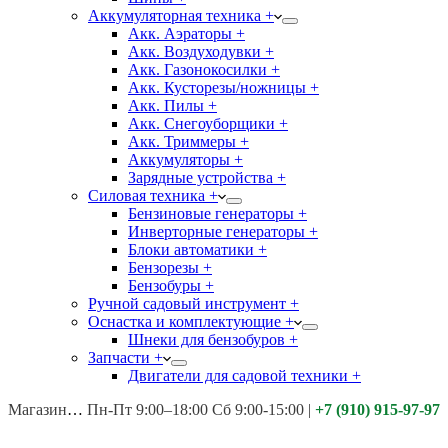
Аккумуляторная техника +
Акк. Аэраторы +
Акк. Воздуходувки +
Акк. Газонокосилки +
Акк. Кусторезы/ножницы +
Акк. Пилы +
Акк. Снегоуборщики +
Акк. Триммеры +
Аккумуляторы +
Зарядные устройства +
Силовая техника +
Бензиновые генераторы +
Инверторные генераторы +
Блоки автоматики +
Бензорезы +
Бензобуры +
Ручной садовый инструмент +
Оснастка и комплектующие +
Шнеки для бензобуров +
Запчасти +
Двигатели для садовой техники +
Магазины:
Калуга ул. Московская д.113
Пн-Пт 9:00–18:00 Сб 9:00-15:00
|
+7 (910) 915-97-97