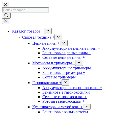
Перейти
к
Поиск
сути
товаров
Каталог товаров +
Садовая техника +
Цепные пилы +
Аккумуляторные цепные пилы +
Бензиновые цепные пилы +
Сетевые цепные пилы +
Мотокосы и триммеры +
Аккумуляторные триммеры +
Бензиновые триммеры +
Сетевые триммеры +
Газонокосилки +
Аккумуляторные газонокосилки +
Бензиновые газонокосилки +
Сетевые газонокосилки +
Рототы газонокосилки +
Культиваторы и мотоблоки +
Бензиновые культиваторы +