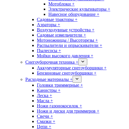
Мотоблоки +
Электрические культиваторы +
Навесное оборудование +
Садовые тракторы +
Аэраторы +
Воздуходувные устройства +
Садовые измельчители +
Мотоножницы / Высоторезы +
Распылители и опрыскиватели +
Пылесосы +
Мойки высокого давления +
Снегоуборочная техника +
Аккумуляторные снегоуборщики +
Бензиновые снегоуборщики +
Расходные материалы +
Головки триммерные +
Канистры +
Леска +
Масла +
Ножи газонокосилок +
Ножи и диски для триммеров +
Свечи +
Смазки +
Цепи +