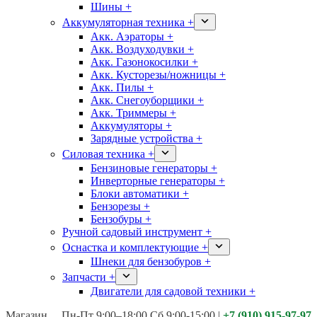
Шины +
Аккумуляторная техника +
Акк. Аэраторы +
Акк. Воздуходувки +
Акк. Газонокосилки +
Акк. Кусторезы/ножницы +
Акк. Пилы +
Акк. Снегоуборщики +
Акк. Триммеры +
Аккумуляторы +
Зарядные устройства +
Силовая техника +
Бензиновые генераторы +
Инверторные генераторы +
Блоки автоматики +
Бензорезы +
Бензобуры +
Ручной садовый инструмент +
Оснастка и комплектующие +
Шнеки для бензобуров +
Запчасти +
Двигатели для садовой техники +
Магазины:
Калуга ул. Московская д.113
Пн-Пт 9:00–18:00 Сб 9:00-15:00
|
+7 (910) 915-97-97