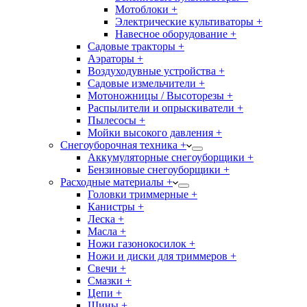
Мотоблоки +
Электрические культиваторы +
Навесное оборудование +
Садовые тракторы +
Аэраторы +
Воздуходувные устройства +
Садовые измельчители +
Мотоножницы / Высоторезы +
Распылители и опрыскиватели +
Пылесосы +
Мойки высокого давления +
Снегоуборочная техника +
Аккумуляторные снегоуборщики +
Бензиновые снегоуборщики +
Расходные материалы +
Головки триммерные +
Канистры +
Леска +
Масла +
Ножи газонокосилок +
Ножи и диски для триммеров +
Свечи +
Смазки +
Цепи +
Шины +