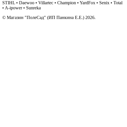
STIHL • Daewoo • Villartec • Champion • YardFox • Senix • Total
• A-ipower • Sunreka
© Магазин "ПолеСад" (ИП Панкина Е.Е.) 2026.