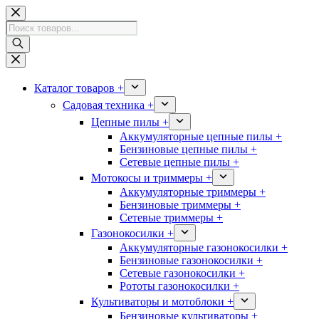
Перейти
к
Поиск
сути
товаров
Каталог товаров +
Садовая техника +
Цепные пилы +
Аккумуляторные цепные пилы +
Бензиновые цепные пилы +
Сетевые цепные пилы +
Мотокосы и триммеры +
Аккумуляторные триммеры +
Бензиновые триммеры +
Сетевые триммеры +
Газонокосилки +
Аккумуляторные газонокосилки +
Бензиновые газонокосилки +
Сетевые газонокосилки +
Рототы газонокосилки +
Культиваторы и мотоблоки +
Бензиновые культиваторы +