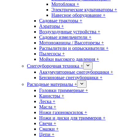
Мотоблоки +
Электрические культиваторы +
Навесное оборудование +
Садовые тракторы +
Аэраторы +
Воздуходувные устройства +
Садовые измельчители +
Мотоножницы / Высоторезы +
Распылители и опрыскиватели +
Пылесосы +
Мойки высокого давления +
Снегоуборочная техника +
Аккумуляторные снегоуборщики +
Бензиновые снегоуборщики +
Расходные материалы +
Головки триммерные +
Канистры +
Леска +
Масла +
Ножи газонокосилок +
Ножи и диски для триммеров +
Свечи +
Смазки +
Цепи +