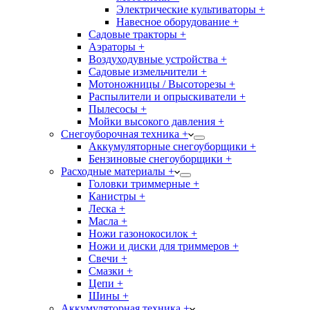
Электрические культиваторы +
Навесное оборудование +
Садовые тракторы +
Аэраторы +
Воздуходувные устройства +
Садовые измельчители +
Мотоножницы / Высоторезы +
Распылители и опрыскиватели +
Пылесосы +
Мойки высокого давления +
Снегоуборочная техника +
Аккумуляторные снегоуборщики +
Бензиновые снегоуборщики +
Расходные материалы +
Головки триммерные +
Канистры +
Леска +
Масла +
Ножи газонокосилок +
Ножи и диски для триммеров +
Свечи +
Смазки +
Цепи +
Шины +
Аккумуляторная техника +