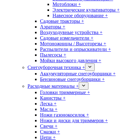
Мотоблоки +
Электрические культиваторы +
Навесное оборудование +
Садовые тракторы +
Аэраторы +
Воздуходувные устройства +
Садовые измельчители +
Мотоножницы / Высоторезы +
Распылители и опрыскиватели +
Пылесосы +
Мойки высокого давления +
Снегоуборочная техника +
Аккумуляторные снегоуборщики +
Бензиновые снегоуборщики +
Расходные материалы +
Головки триммерные +
Канистры +
Леска +
Масла +
Ножи газонокосилок +
Ножи и диски для триммеров +
Свечи +
Смазки +
Цепи +