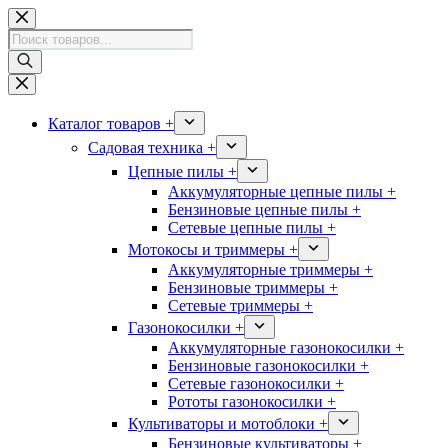
Перейти
к
Поиск
сути
товаров
Каталог товаров +
Садовая техника +
Цепные пилы +
Аккумуляторные цепные пилы +
Бензиновые цепные пилы +
Сетевые цепные пилы +
Мотокосы и триммеры +
Аккумуляторные триммеры +
Бензиновые триммеры +
Сетевые триммеры +
Газонокосилки +
Аккумуляторные газонокосилки +
Бензиновые газонокосилки +
Сетевые газонокосилки +
Рототы газонокосилки +
Культиваторы и мотоблоки +
Бензиновые культиваторы +