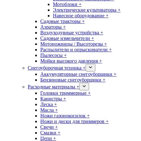
Мотоблоки +
Электрические культиваторы +
Навесное оборудование +
Садовые тракторы +
Аэраторы +
Воздуходувные устройства +
Садовые измельчители +
Мотоножницы / Высоторезы +
Распылители и опрыскиватели +
Пылесосы +
Мойки высокого давления +
Снегоуборочная техника +
Аккумуляторные снегоуборщики +
Бензиновые снегоуборщики +
Расходные материалы +
Головки триммерные +
Канистры +
Леска +
Масла +
Ножи газонокосилок +
Ножи и диски для триммеров +
Свечи +
Смазки +
Цепи +