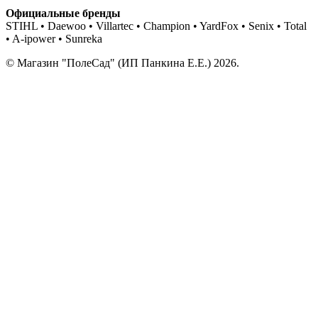
Официальные бренды
STIHL • Daewoo • Villartec • Champion • YardFox • Senix • Total
• A-ipower • Sunreka
© Магазин "ПолеСад" (ИП Панкина Е.Е.) 2026.