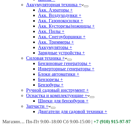
Аккумуляторная техника +
Акк. Аэраторы +
Акк. Воздуходувки +
Акк. Газонокосилки +
Акк. Кусторезы/ножницы +
Акк. Пилы +
Акк. Снегоуборщики +
Акк. Триммеры +
Аккумуляторы +
Зарядные устройства +
Силовая техника +
Бензиновые генераторы +
Инверторные генераторы +
Блоки автоматики +
Бензорезы +
Бензобуры +
Ручной садовый инструмент +
Оснастка и комплектующие +
Шнеки для бензобуров +
Запчасти +
Двигатели для садовой техники +
Магазины:
Калуга ул. Московская д.113
Пн-Пт 9:00–18:00 Сб 9:00-15:00
|
+7 (910) 915-97-97