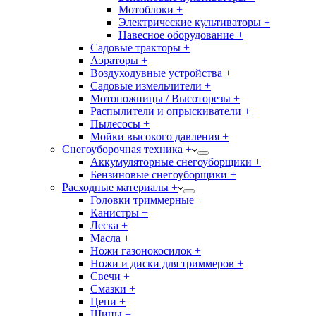
Мотоблоки +
Электрические культиваторы +
Навесное оборудование +
Садовые тракторы +
Аэраторы +
Воздуходувные устройства +
Садовые измельчители +
Мотоножницы / Высоторезы +
Распылители и опрыскиватели +
Пылесосы +
Мойки высокого давления +
Снегоуборочная техника +
Аккумуляторные снегоуборщики +
Бензиновые снегоуборщики +
Расходные материалы +
Головки триммерные +
Канистры +
Леска +
Масла +
Ножи газонокосилок +
Ножи и диски для триммеров +
Свечи +
Смазки +
Цепи +
Шины +