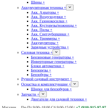
Шины +
Аккумуляторная техника +
Акк. Аэраторы +
Акк. Воздуходувки +
Акк. Газонокосилки +
Акк. Кусторезы/ножницы +
Акк. Пилы +
Акк. Снегоуборщики +
Акк. Триммеры +
Аккумуляторы +
Зарядные устройства +
Силовая техника +
Бензиновые генераторы +
Инверторные генераторы +
Блоки автоматики +
Бензорезы +
Бензобуры +
Ручной садовый инструмент +
Оснастка и комплектующие +
Шнеки для бензобуров +
Запчасти +
Двигатели для садовой техники +
Магазины:
Калуга ул. Московская д.113
Пн-Пт 9:00–18:00 Сб 9:00-15:00
|
+7 (910) 915-97-97