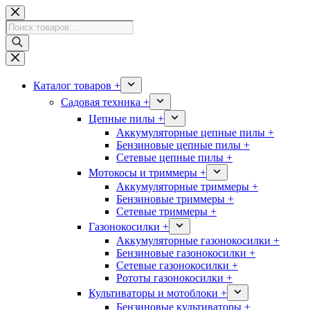
Перейти
к
Поиск
сути
товаров
Каталог товаров +
Садовая техника +
Цепные пилы +
Аккумуляторные цепные пилы +
Бензиновые цепные пилы +
Сетевые цепные пилы +
Мотокосы и триммеры +
Аккумуляторные триммеры +
Бензиновые триммеры +
Сетевые триммеры +
Газонокосилки +
Аккумуляторные газонокосилки +
Бензиновые газонокосилки +
Сетевые газонокосилки +
Рототы газонокосилки +
Культиваторы и мотоблоки +
Бензиновые культиваторы +