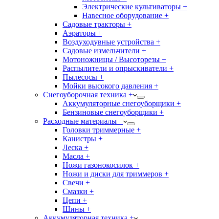
Электрические культиваторы +
Навесное оборудование +
Садовые тракторы +
Аэраторы +
Воздуходувные устройства +
Садовые измельчители +
Мотоножницы / Высоторезы +
Распылители и опрыскиватели +
Пылесосы +
Мойки высокого давления +
Снегоуборочная техника +
Аккумуляторные снегоуборщики +
Бензиновые снегоуборщики +
Расходные материалы +
Головки триммерные +
Канистры +
Леска +
Масла +
Ножи газонокосилок +
Ножи и диски для триммеров +
Свечи +
Смазки +
Цепи +
Шины +
Аккумуляторная техника +