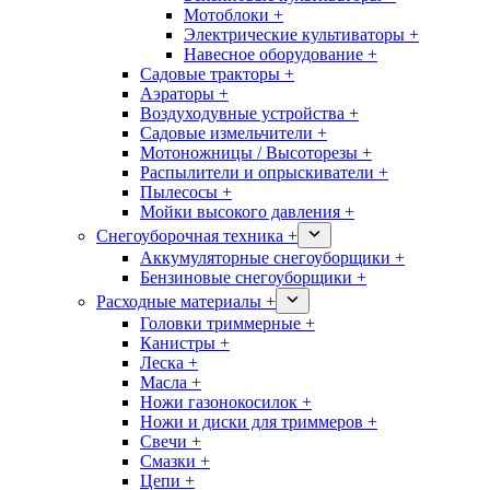
Мотоблоки +
Электрические культиваторы +
Навесное оборудование +
Садовые тракторы +
Аэраторы +
Воздуходувные устройства +
Садовые измельчители +
Мотоножницы / Высоторезы +
Распылители и опрыскиватели +
Пылесосы +
Мойки высокого давления +
Снегоуборочная техника +
Аккумуляторные снегоуборщики +
Бензиновые снегоуборщики +
Расходные материалы +
Головки триммерные +
Канистры +
Леска +
Масла +
Ножи газонокосилок +
Ножи и диски для триммеров +
Свечи +
Смазки +
Цепи +