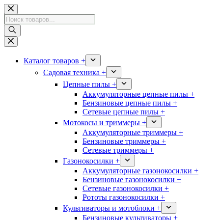
Перейти
к
Поиск
сути
товаров
Каталог товаров +
Садовая техника +
Цепные пилы +
Аккумуляторные цепные пилы +
Бензиновые цепные пилы +
Сетевые цепные пилы +
Мотокосы и триммеры +
Аккумуляторные триммеры +
Бензиновые триммеры +
Сетевые триммеры +
Газонокосилки +
Аккумуляторные газонокосилки +
Бензиновые газонокосилки +
Сетевые газонокосилки +
Рототы газонокосилки +
Культиваторы и мотоблоки +
Бензиновые культиваторы +