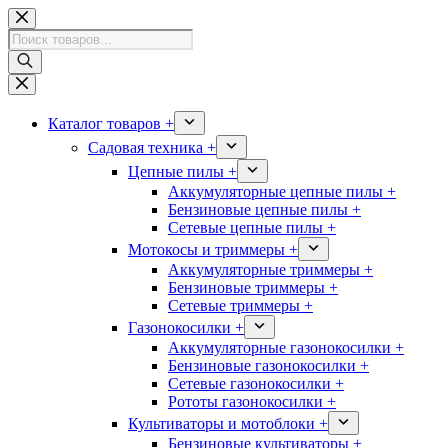
Перейти
к
Поиск
сути
товаров
Каталог товаров +
Садовая техника +
Цепные пилы +
Аккумуляторные цепные пилы +
Бензиновые цепные пилы +
Сетевые цепные пилы +
Мотокосы и триммеры +
Аккумуляторные триммеры +
Бензиновые триммеры +
Сетевые триммеры +
Газонокосилки +
Аккумуляторные газонокосилки +
Бензиновые газонокосилки +
Сетевые газонокосилки +
Рототы газонокосилки +
Культиваторы и мотоблоки +
Бензиновые культиваторы +