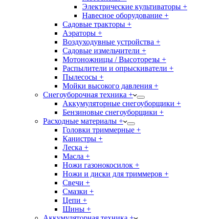
Электрические культиваторы +
Навесное оборудование +
Садовые тракторы +
Аэраторы +
Воздуходувные устройства +
Садовые измельчители +
Мотоножницы / Высоторезы +
Распылители и опрыскиватели +
Пылесосы +
Мойки высокого давления +
Снегоуборочная техника +
Аккумуляторные снегоуборщики +
Бензиновые снегоуборщики +
Расходные материалы +
Головки триммерные +
Канистры +
Леска +
Масла +
Ножи газонокосилок +
Ножи и диски для триммеров +
Свечи +
Смазки +
Цепи +
Шины +
Аккумуляторная техника +