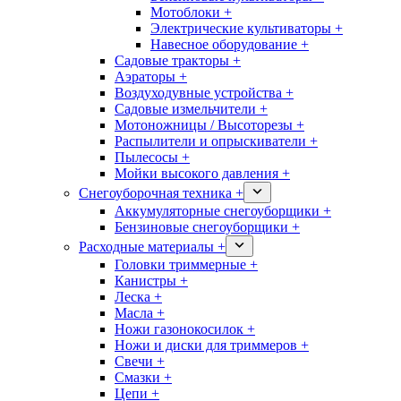
Мотоблоки +
Электрические культиваторы +
Навесное оборудование +
Садовые тракторы +
Аэраторы +
Воздуходувные устройства +
Садовые измельчители +
Мотоножницы / Высоторезы +
Распылители и опрыскиватели +
Пылесосы +
Мойки высокого давления +
Снегоуборочная техника +
Аккумуляторные снегоуборщики +
Бензиновые снегоуборщики +
Расходные материалы +
Головки триммерные +
Канистры +
Леска +
Масла +
Ножи газонокосилок +
Ножи и диски для триммеров +
Свечи +
Смазки +
Цепи +