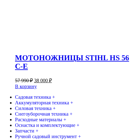
МОТОНОЖНИЦЫ STIHL HS 56
C-E
Первоначальная
Текущая
57 990
₽
38 000
₽
цена
цена:
В корзину
составляла
38
57
Садовая техника +
000 ₽.
Аккумуляторная техника +
990 ₽.
Силовая техника +
Снегоуборочная техника +
Расходные материалы +
Оснастка и комплектующие +
Запчасти +
Ручной садовый инструмент +