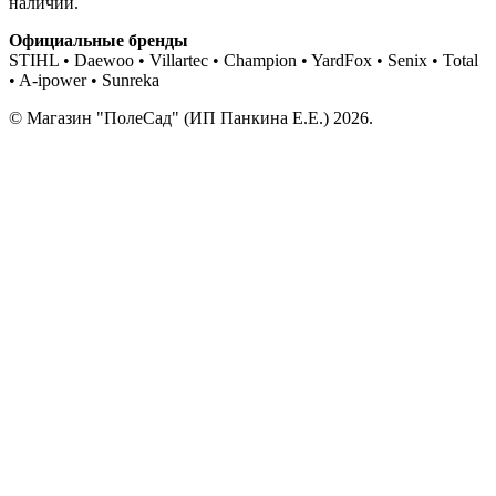
наличии.
Официальные бренды
STIHL • Daewoo • Villartec • Champion • YardFox • Senix • Total
• A-ipower • Sunreka
© Магазин "ПолеСад" (ИП Панкина Е.Е.) 2026.