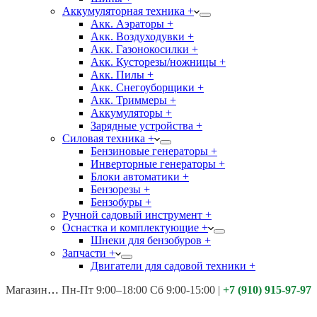
Аккумуляторная техника +
Акк. Аэраторы +
Акк. Воздуходувки +
Акк. Газонокосилки +
Акк. Кусторезы/ножницы +
Акк. Пилы +
Акк. Снегоуборщики +
Акк. Триммеры +
Аккумуляторы +
Зарядные устройства +
Силовая техника +
Бензиновые генераторы +
Инверторные генераторы +
Блоки автоматики +
Бензорезы +
Бензобуры +
Ручной садовый инструмент +
Оснастка и комплектующие +
Шнеки для бензобуров +
Запчасти +
Двигатели для садовой техники +
Магазины:
Калуга ул. Московская д.113
Пн-Пт 9:00–18:00 Сб 9:00-15:00
|
+7 (910) 915-97-97