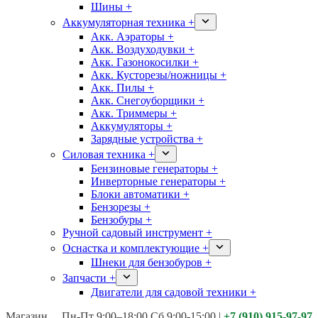
Шины +
Аккумуляторная техника +
Акк. Аэраторы +
Акк. Воздуходувки +
Акк. Газонокосилки +
Акк. Кусторезы/ножницы +
Акк. Пилы +
Акк. Снегоуборщики +
Акк. Триммеры +
Аккумуляторы +
Зарядные устройства +
Силовая техника +
Бензиновые генераторы +
Инверторные генераторы +
Блоки автоматики +
Бензорезы +
Бензобуры +
Ручной садовый инструмент +
Оснастка и комплектующие +
Шнеки для бензобуров +
Запчасти +
Двигатели для садовой техники +
Магазины:
Калуга ул. Московская д.113
Пн-Пт 9:00–18:00 Сб 9:00-15:00
|
+7 (910) 915-97-97