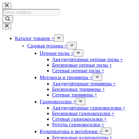
Перейти
к
Поиск
сути
товаров
Каталог товаров +
Садовая техника +
Цепные пилы +
Аккумуляторные цепные пилы +
Бензиновые цепные пилы +
Сетевые цепные пилы +
Мотокосы и триммеры +
Аккумуляторные триммеры +
Бензиновые триммеры +
Сетевые триммеры +
Газонокосилки +
Аккумуляторные газонокосилки +
Бензиновые газонокосилки +
Сетевые газонокосилки +
Рототы газонокосилки +
Культиваторы и мотоблоки +
Бензиновые культиваторы +