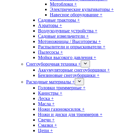
Мотоблоки +
Электрические культиваторы +
Навесное оборудование +
Садовые тракторы +
Аэраторы +
Воздуходувные устройства +
Садовые измельчители +
Мотоножницы / Высоторезы +
Распылители и опрыскиватели +
Пылесосы +
Мойки высокого давления +
Снегоуборочная техника +
Аккумуляторные снегоуборщики +
Бензиновые снегоуборщики +
Расходные материалы +
Головки триммерные +
Канистры +
Леска +
Масла +
Ножи газонокосилок +
Ножи и диски для триммеров +
Свечи +
Смазки +
Цепи +