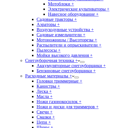
Мотоблоки +
Электрические культиваторы +
Навесное оборудование +
Садовые тракторы +
Аэраторы +
Воздуходувные устройства +
Садовые измельчители +
Мотоножницы / Высоторезы +
Распылители и опрыскиватели +
Пылесосы +
Мойки высокого давления +
Снегоуборочная техника +
Аккумуляторные снегоуборщики +
Бензиновые снегоуборщики +
Расходные материалы +
Головки триммерные +
Канистры +
Леска +
Масла +
Ножи газонокосилок +
Ножи и диски для триммеров +
Свечи +
Смазки +
Цепи +
Шины +