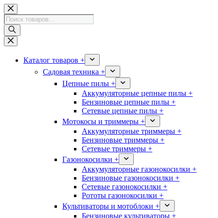
Перейти
к
Поиск
сути
товаров
Каталог товаров +
Садовая техника +
Цепные пилы +
Аккумуляторные цепные пилы +
Бензиновые цепные пилы +
Сетевые цепные пилы +
Мотокосы и триммеры +
Аккумуляторные триммеры +
Бензиновые триммеры +
Сетевые триммеры +
Газонокосилки +
Аккумуляторные газонокосилки +
Бензиновые газонокосилки +
Сетевые газонокосилки +
Рототы газонокосилки +
Культиваторы и мотоблоки +
Бензиновые культиваторы +