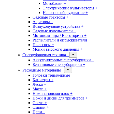
Мотоблоки +
Электрические культиваторы +
Навесное оборудование +
Садовые тракторы +
Аэраторы +
Воздуходувные устройства +
Садовые измельчители +
Мотоножницы / Высоторезы +
Распылители и опрыскиватели +
Пылесосы +
Мойки высокого давления +
Снегоуборочная техника +
Аккумуляторные снегоуборщики +
Бензиновые снегоуборщики +
Расходные материалы +
Головки триммерные +
Канистры +
Леска +
Масла +
Ножи газонокосилок +
Ножи и диски для триммеров +
Свечи +
Смазки +
Цепи +