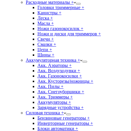
Расходные материалы +
Головки триммерные +
Канистры +
Леска +
Масла +
Ножи газонокосилок +
Ножи и диски для триммеров +
Свечи +
Смазки +
Цепи +
Шины +
Аккумуляторная техника +
Акк. Аэраторы +
Акк. Воздуходувки +
Акк. Газонокосилки +
Акк. Кусторезы/ножницы +
Акк. Пилы +
Акк. Снегоуборщики +
Акк. Триммеры +
Аккумуляторы +
Зарядные устройства +
Силовая техника +
Бензиновые генераторы +
Инверторные генераторы +
Блоки автоматики +