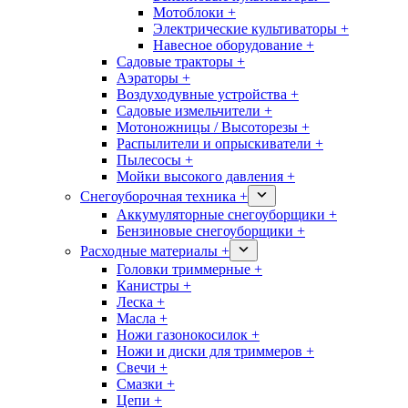
Мотоблоки +
Электрические культиваторы +
Навесное оборудование +
Садовые тракторы +
Аэраторы +
Воздуходувные устройства +
Садовые измельчители +
Мотоножницы / Высоторезы +
Распылители и опрыскиватели +
Пылесосы +
Мойки высокого давления +
Снегоуборочная техника +
Аккумуляторные снегоуборщики +
Бензиновые снегоуборщики +
Расходные материалы +
Головки триммерные +
Канистры +
Леска +
Масла +
Ножи газонокосилок +
Ножи и диски для триммеров +
Свечи +
Смазки +
Цепи +