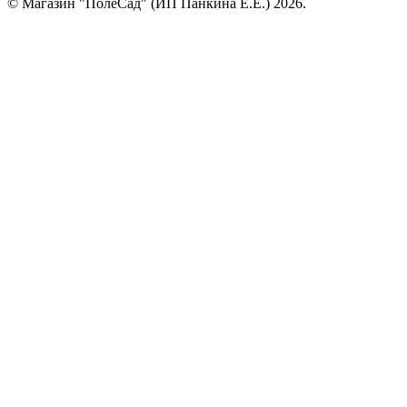
© Магазин "ПолеСад" (ИП Панкина Е.Е.) 2026.