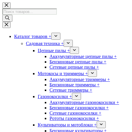
Перейти
к
Поиск
сути
товаров
Каталог товаров +
Садовая техника +
Цепные пилы +
Аккумуляторные цепные пилы +
Бензиновые цепные пилы +
Сетевые цепные пилы +
Мотокосы и триммеры +
Аккумуляторные триммеры +
Бензиновые триммеры +
Сетевые триммеры +
Газонокосилки +
Аккумуляторные газонокосилки +
Бензиновые газонокосилки +
Сетевые газонокосилки +
Рототы газонокосилки +
Культиваторы и мотоблоки +
Бензиновые культиваторы +