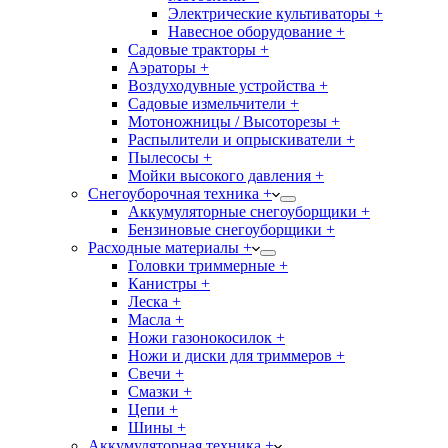
Электрические культиваторы +
Навесное оборудование +
Садовые тракторы +
Аэраторы +
Воздуходувные устройства +
Садовые измельчители +
Мотоножницы / Высоторезы +
Распылители и опрыскиватели +
Пылесосы +
Мойки высокого давления +
Снегоуборочная техника +
Аккумуляторные снегоуборщики +
Бензиновые снегоуборщики +
Расходные материалы +
Головки триммерные +
Канистры +
Леска +
Масла +
Ножи газонокосилок +
Ножи и диски для триммеров +
Свечи +
Смазки +
Цепи +
Шины +
Аккумуляторная техника +