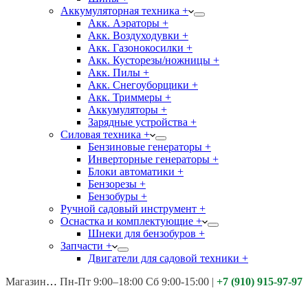
Аккумуляторная техника +
Акк. Аэраторы +
Акк. Воздуходувки +
Акк. Газонокосилки +
Акк. Кусторезы/ножницы +
Акк. Пилы +
Акк. Снегоуборщики +
Акк. Триммеры +
Аккумуляторы +
Зарядные устройства +
Силовая техника +
Бензиновые генераторы +
Инверторные генераторы +
Блоки автоматики +
Бензорезы +
Бензобуры +
Ручной садовый инструмент +
Оснастка и комплектующие +
Шнеки для бензобуров +
Запчасти +
Двигатели для садовой техники +
Магазины:
Калуга ул. Московская д.113
Пн-Пт 9:00–18:00 Сб 9:00-15:00
|
+7 (910) 915-97-97