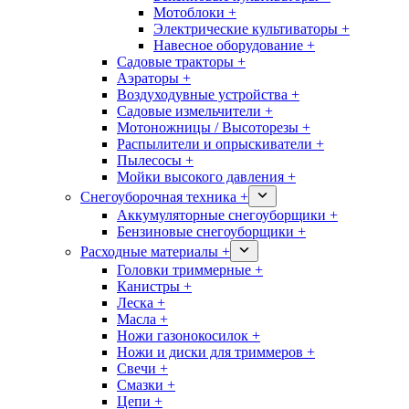
Мотоблоки +
Электрические культиваторы +
Навесное оборудование +
Садовые тракторы +
Аэраторы +
Воздуходувные устройства +
Садовые измельчители +
Мотоножницы / Высоторезы +
Распылители и опрыскиватели +
Пылесосы +
Мойки высокого давления +
Снегоуборочная техника +
Аккумуляторные снегоуборщики +
Бензиновые снегоуборщики +
Расходные материалы +
Головки триммерные +
Канистры +
Леска +
Масла +
Ножи газонокосилок +
Ножи и диски для триммеров +
Свечи +
Смазки +
Цепи +