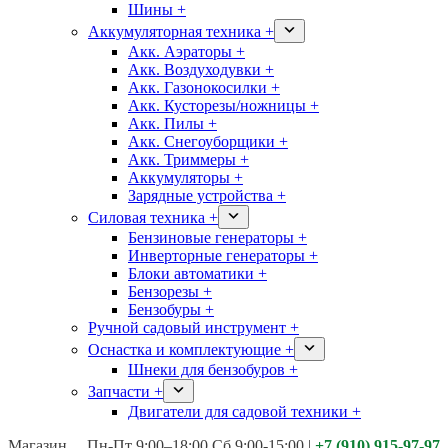
Шины +
Аккумуляторная техника +
Акк. Аэраторы +
Акк. Воздуходувки +
Акк. Газонокосилки +
Акк. Кусторезы/ножницы +
Акк. Пилы +
Акк. Снегоуборщики +
Акк. Триммеры +
Аккумуляторы +
Зарядные устройства +
Силовая техника +
Бензиновые генераторы +
Инверторные генераторы +
Блоки автоматики +
Бензорезы +
Бензобуры +
Ручной садовый инструмент +
Оснастка и комплектующие +
Шнеки для бензобуров +
Запчасти +
Двигатели для садовой техники +
Магазины:
Калуга ул. Московская д.113
Пн-Пт 9:00–18:00 Сб 9:00-15:00
|
+7 (910) 915-97-97