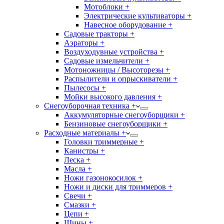
Мотоблоки +
Электрические культиваторы +
Навесное оборудование +
Садовые тракторы +
Аэраторы +
Воздуходувные устройства +
Садовые измельчители +
Мотоножницы / Высоторезы +
Распылители и опрыскиватели +
Пылесосы +
Мойки высокого давления +
Снегоуборочная техника +
Аккумуляторные снегоуборщики +
Бензиновые снегоуборщики +
Расходные материалы +
Головки триммерные +
Канистры +
Леска +
Масла +
Ножи газонокосилок +
Ножи и диски для триммеров +
Свечи +
Смазки +
Цепи +
Шины +