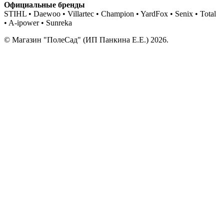
Официальные бренды
STIHL • Daewoo • Villartec • Champion • YardFox • Senix • Total
• A-ipower • Sunreka
© Магазин "ПолеСад" (ИП Панкина Е.Е.) 2026.