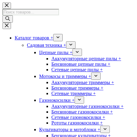
Перейти
к
Поиск
сути
товаров
Каталог товаров +
Садовая техника +
Цепные пилы +
Аккумуляторные цепные пилы +
Бензиновые цепные пилы +
Сетевые цепные пилы +
Мотокосы и триммеры +
Аккумуляторные триммеры +
Бензиновые триммеры +
Сетевые триммеры +
Газонокосилки +
Аккумуляторные газонокосилки +
Бензиновые газонокосилки +
Сетевые газонокосилки +
Рототы газонокосилки +
Культиваторы и мотоблоки +
Бензиновые культиваторы +