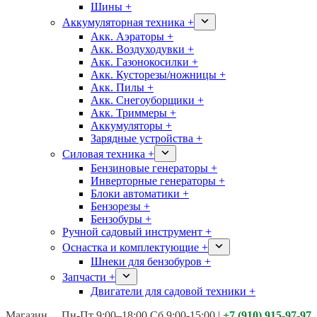
Шины +
Аккумуляторная техника +
Акк. Аэраторы +
Акк. Воздуходувки +
Акк. Газонокосилки +
Акк. Кусторезы/ножницы +
Акк. Пилы +
Акк. Снегоуборщики +
Акк. Триммеры +
Аккумуляторы +
Зарядные устройства +
Силовая техника +
Бензиновые генераторы +
Инверторные генераторы +
Блоки автоматики +
Бензорезы +
Бензобуры +
Ручной садовый инструмент +
Оснастка и комплектующие +
Шнеки для бензобуров +
Запчасти +
Двигатели для садовой техники +
Магазины:
Калуга ул. Московская д.113
Пн-Пт 9:00–18:00 Сб 9:00-15:00
|
+7 (910) 915-97-97