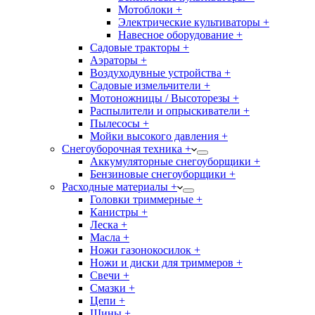
Мотоблоки +
Электрические культиваторы +
Навесное оборудование +
Садовые тракторы +
Аэраторы +
Воздуходувные устройства +
Садовые измельчители +
Мотоножницы / Высоторезы +
Распылители и опрыскиватели +
Пылесосы +
Мойки высокого давления +
Снегоуборочная техника +
Аккумуляторные снегоуборщики +
Бензиновые снегоуборщики +
Расходные материалы +
Головки триммерные +
Канистры +
Леска +
Масла +
Ножи газонокосилок +
Ножи и диски для триммеров +
Свечи +
Смазки +
Цепи +
Шины +