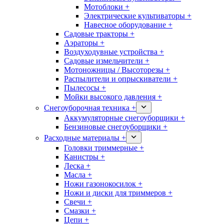
Мотоблоки +
Электрические культиваторы +
Навесное оборудование +
Садовые тракторы +
Аэраторы +
Воздуходувные устройства +
Садовые измельчители +
Мотоножницы / Высоторезы +
Распылители и опрыскиватели +
Пылесосы +
Мойки высокого давления +
Снегоуборочная техника +
Аккумуляторные снегоуборщики +
Бензиновые снегоуборщики +
Расходные материалы +
Головки триммерные +
Канистры +
Леска +
Масла +
Ножи газонокосилок +
Ножи и диски для триммеров +
Свечи +
Смазки +
Цепи +