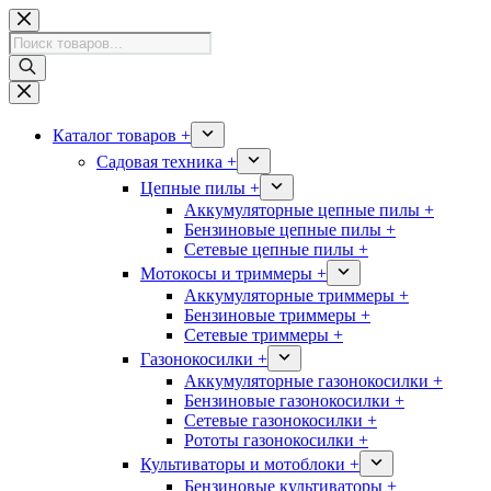
Перейти
к
Поиск
сути
товаров
Каталог товаров +
Садовая техника +
Цепные пилы +
Аккумуляторные цепные пилы +
Бензиновые цепные пилы +
Сетевые цепные пилы +
Мотокосы и триммеры +
Аккумуляторные триммеры +
Бензиновые триммеры +
Сетевые триммеры +
Газонокосилки +
Аккумуляторные газонокосилки +
Бензиновые газонокосилки +
Сетевые газонокосилки +
Рототы газонокосилки +
Культиваторы и мотоблоки +
Бензиновые культиваторы +