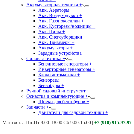
Аккумуляторная техника +
Акк. Аэраторы +
Акк. Воздуходувки +
Акк. Газонокосилки +
Акк. Кусторезы/ножницы +
Акк. Пилы +
Акк. Снегоуборщики +
Акк. Триммеры +
Аккумуляторы +
Зарядные устройства +
Силовая техника +
Бензиновые генераторы +
Инверторные генераторы +
Блоки автоматики +
Бензорезы +
Бензобуры +
Ручной садовый инструмент +
Оснастка и комплектующие +
Шнеки для бензобуров +
Запчасти +
Двигатели для садовой техники +
Магазины:
Калуга ул. Московская д.113
Пн-Пт 9:00–18:00 Сб 9:00-15:00
|
+7 (910) 915-97-97